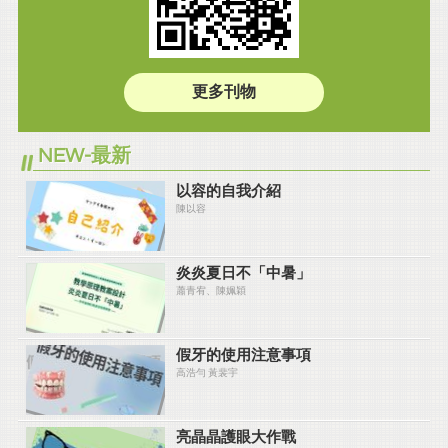
更多刊物
NEW-最新
以容的自我介紹
陳以容
炎炎夏⽇不「中暑」
蕭青宥、陳姵穎
假牙的使用注意事項
高浩勻 黃裴宇
亮晶晶護眼大作戰