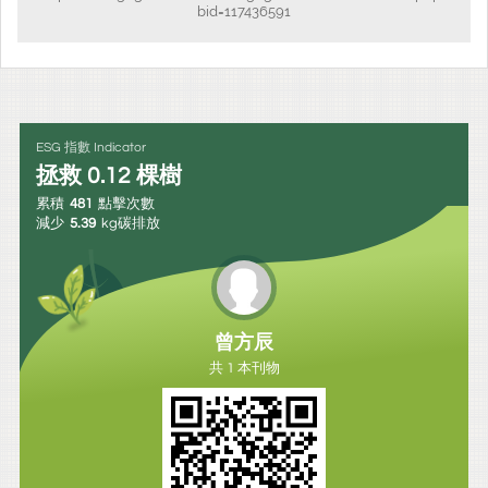
bid=117436591
ESG 指數 Indicator
拯救
0.12
棵樹
累積
481
點擊次數
減少
5.39
kg碳排放
曾方辰
共 1 本刊物