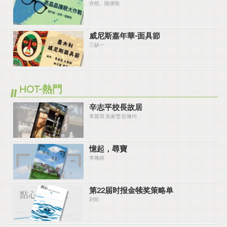
亦然、隨便啦
威尼斯嘉年華-面具節
三缺一
HOT-熱門
辛志平校長故居
李茵琪 吳家瑩 彭琳均
憶起，尋寶
李雅綺
第22届时报金犊奖策略单
刘欣