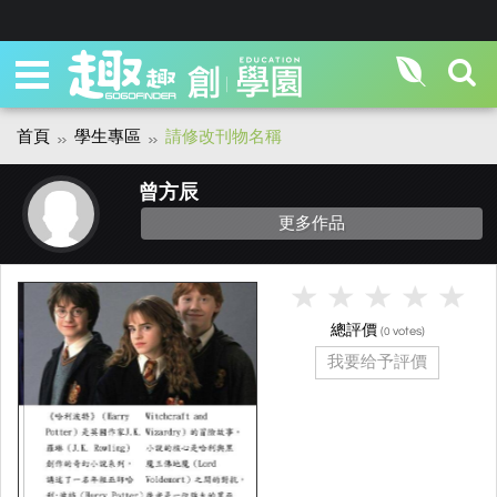
首頁
學生專區
請修改刊物名稱
曾方辰
更多作品
總評價
(
votes)
0
我要给予評價