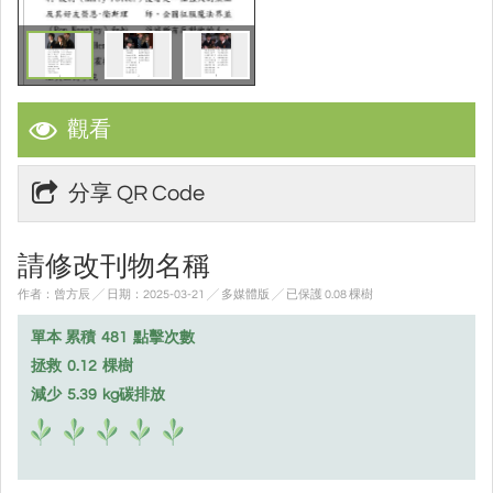
觀看
分享 QR Code
請修改刊物名稱
作者：曾方辰 ╱ 日期：2025-03-21 ╱ 多媒體版
╱ 已保護 0.08 棵樹
單本 累積
481
點擊次數
拯救
0.12
棵樹
減少
5.39
kg碳排放