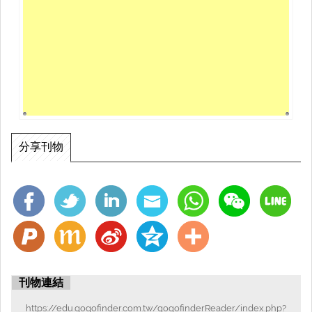
分享刊物
刊物連結
https://edu.gogofinder.com.tw/gogofinderReader/index.php?