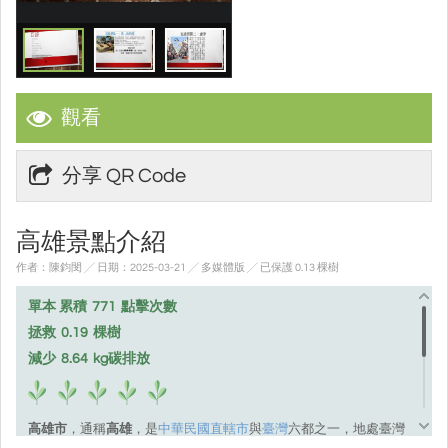
觀看
分享 QR Code
高雄景點介紹
作者：陳鈞閔 ╱ 日期：2025-03-21 ╱ 多媒體版
╱ 已保護 0.13 棵樹
單本 累積
771
點擊次數
拯救
0.19
棵樹
減少
8.64
kg碳排放
高雄市
，通稱
高雄
，是
中華民國
直轄市
與
臺灣
六都之一，地處臺灣