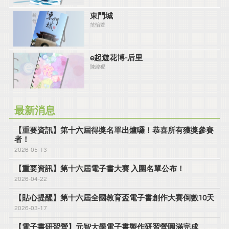
東門城
范怡萱
e起遊花博-后里
陳緯秜
最新消息
【重要資訊】第十六屆得獎名單出爐囉！恭喜所有獲獎參賽
者！
2026-05-13
【重要資訊】第十六屆電子書大賽 入圍名單公布！
2026-04-22
【貼心提醒】第十六屆全國教育盃電子書創作大賽倒數10天
2026-03-17
【電子書研習營】元智大學電子書製作研習營圓滿完成