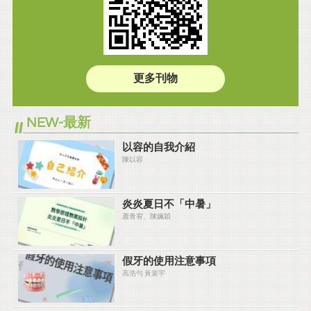
更多刊物
NEW-最新
以容的自我介紹
陳以容
炎炎夏⽇不「中暑」
蕭青宥、陳姵穎
假牙的使用注意事項
高浩勻 黃裴宇