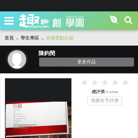
首頁
學生專區
高雄景點介紹
陳鈞閔
更多作品
總評價
(
votes)
0
我要给予評價