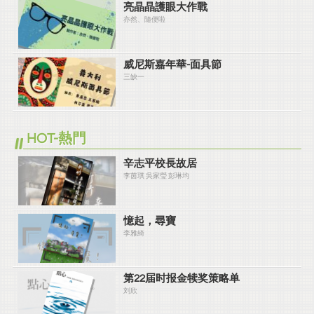
亮晶晶護眼大作戰
亦然、隨便啦
威尼斯嘉年華-面具節
三缺一
HOT-熱門
辛志平校長故居
李茵琪 吳家瑩 彭琳均
憶起，尋寶
李雅綺
第22届时报金犊奖策略单
刘欣