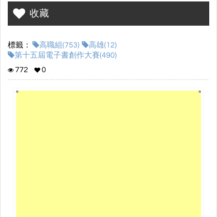
[3]
西南部
。轄域面積達2,952平方公里，全市設籍人口約272.9萬
，為
收藏
臺灣第三大城以及
南臺灣
最大城市。市府所在地位於
苓雅區
與
鳳山
區
，高雄市內轄有38個區（含3個原住民區），鳳山區為市內人口最
多的區。高雄市舊稱「
打狗
」，
日治時期
後因打狗的臺灣話讀音
標籤：
高職組(753)
高雄(12)
「Táⁿ-káu」與
日語漢字
「高雄」（
歷史假名遣
：たかを）的讀音相
第十五屆電子書創作大賽(490)
同而更名。由於市內擁有臺灣第一大港
高雄港
，故有「港都」之別
稱。
772
0