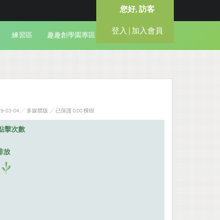
您好, 訪客
登入 | 加入會員
練習區
趣趣創學園專區
-03-04 ╱ 多媒體版
╱ 已保護 0.00 棵樹
點擊次數
排放