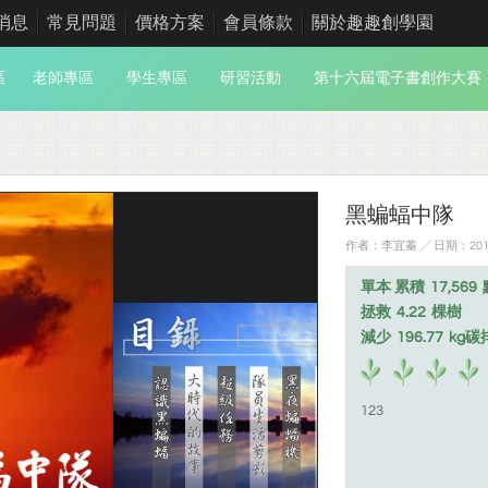
消息
常見問題
價格方案
會員條款
關於趣趣創學園
區
老師專區
學生專區
研習活動
第十六屆電子書創作大賽
黑蝙蝠中隊
作者：李宜蓁 ╱ 日期：2019
單本 累積
17,569
拯救
4.22
棵樹
減少
196.77
kg碳
123