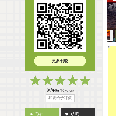
更多刊物
總評價
(
10
votes)
我要给予評價
觀看
收藏