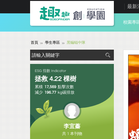
最新
校園專
首頁
學生專區
黑蝙蝠中隊
ESG 指數 Indicator
拯救
4.22
棵樹
累積
17,569
點擊次數
減少
196.77
kg碳排放
李宜蓁
共 1 本刊物