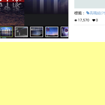
標籤：
高職組(75
17,570
0