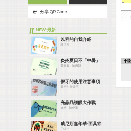
分享 QR Code
NEW-最新
以容的自我介紹
陳以容
炎炎夏⽇不「中暑」
刊
蕭青宥、陳姵穎
假牙的使用注意事項
高浩勻 黃裴宇
亮晶晶護眼大作戰
亦然、隨便啦
威尼斯嘉年華-面具節
三缺一