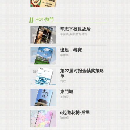
HOT-熱門
辛志平校長故居
李茵琪 吳家瑩 彭琳均
憶起，尋寶
李雅綺
第22届时报金犊奖策略
单
刘欣
東門城
范怡萱
e起遊花博-后里
陳緯秜