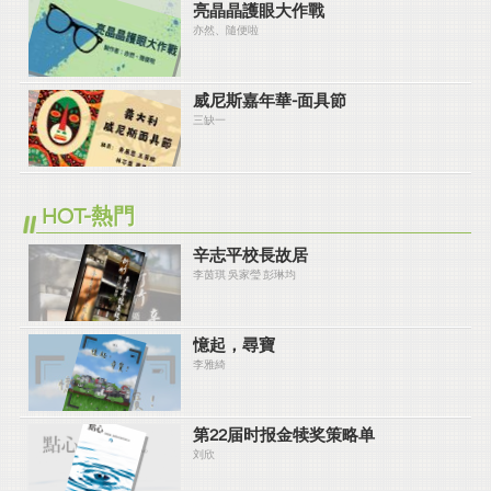
亮晶晶護眼大作戰
亦然、隨便啦
威尼斯嘉年華-面具節
三缺一
HOT-熱門
辛志平校長故居
李茵琪 吳家瑩 彭琳均
憶起，尋寶
李雅綺
第22届时报金犊奖策略单
刘欣