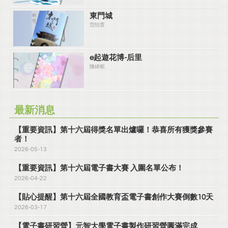
東門城
范怡萱
e起遊花博-后里
陳緯秜
最新消息
【重要資訊】第十六屆得獎名單出爐囉！恭喜所有獲獎參賽
者！
2026-05-13
【重要資訊】第十六屆電子書大賽 入圍名單公布！
2026-04-22
【貼心提醒】第十六屆全國教育盃電子書創作大賽倒數10天
2026-03-17
【電子書研習營】元智大學電子書製作研習營圓滿完成