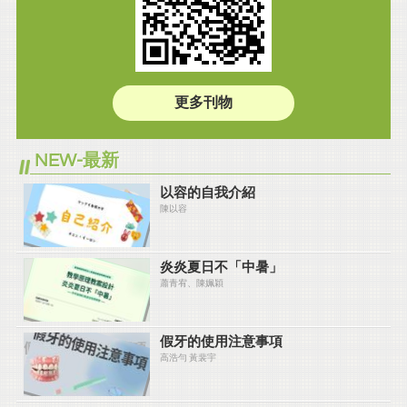
更多刊物
NEW-最新
以容的自我介紹
陳以容
炎炎夏⽇不「中暑」
蕭青宥、陳姵穎
假牙的使用注意事項
高浩勻 黃裴宇