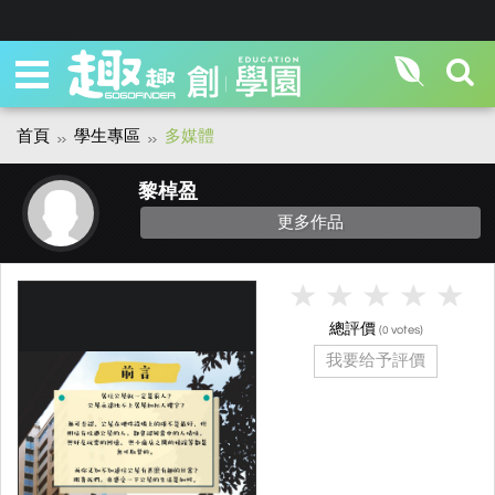
首頁
學生專區
多媒體
黎棹盈
更多作品
總評價
(
votes)
0
我要给予評價