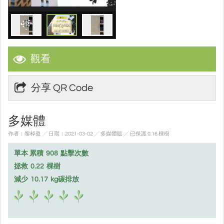
觀看
分享 QR Code
多媒體
作者：黎棹盈 ╱ 日期：2021-03-02 ╱ 多媒體版
╱ 已保護 0.16 棵樹
單本 累積
908
點擊次數
拯救
0.22
棵樹
減少
10.17
kg碳排放