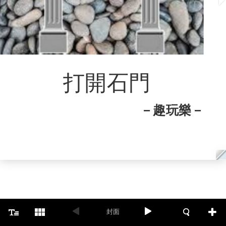
怎麼形成的?
03
04
有什麼特徵?
打開石門
美好風景照
05
－趣玩樂－