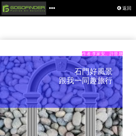
返回
作者:李家安、許晉晟
石門洞
石門好風景
跟我一同趣旅行
01
石門洞在哪裡?
02
要怎麼去?