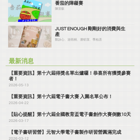
番茄的障礙賽
陳宣叡
JUST ENOUGH 剛剛好的消費與生
產
鄭詠心、游雨桐、潘郁潔、季柏丞
最新消息
【重要資訊】第十六屆得獎名單出爐囉！恭喜所有獲獎參賽
者！
2026-05-13
【重要資訊】第十六屆電子書大賽 入圍名單公布！
2026-04-22
【貼心提醒】第十六屆全國教育盃電子書創作大賽倒數10天
2026-03-17
【電子書研習營】元智大學電子書製作研習營圓滿完成
2026-03-12