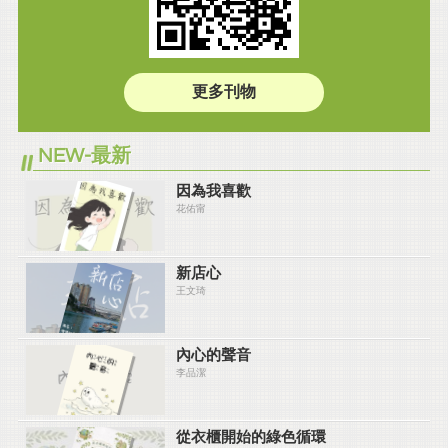
更多刊物
NEW-最新
因為我喜歡
花佑甯
新店心
王文琦
內心的聲音
李品潔
從衣櫃開始的綠色循環