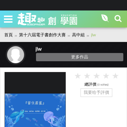
首頁
第十六屆電子書創作大賽
高中組
jlw
jlw
更多作品
總評價
(
votes)
0
我要给予評價