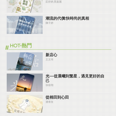
莊舒婷,黑嘉麗
潮流的代價:快時尚的真相
陳子婷
HOT-熱門
新店心
王文琦
光—從晨曦到繁星，遇見更好的自
己
張筱翎
從棉田到心田
潘青玫