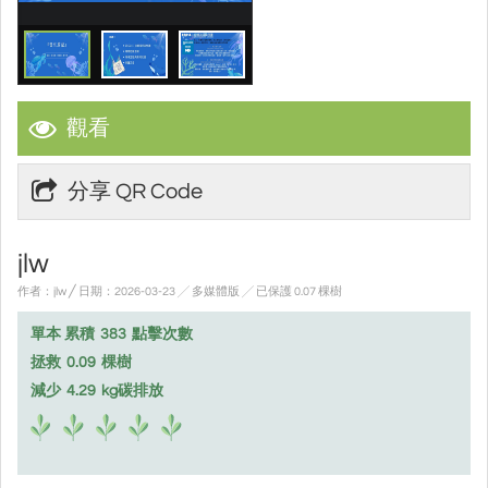
觀看
分享 QR Code
jlw
作者：jlw ╱ 日期：2026-03-23 ╱ 多媒體版
╱ 已保護 0.07 棵樹
單本 累積
383
點擊次數
拯救
0.09
棵樹
減少
4.29
kg碳排放