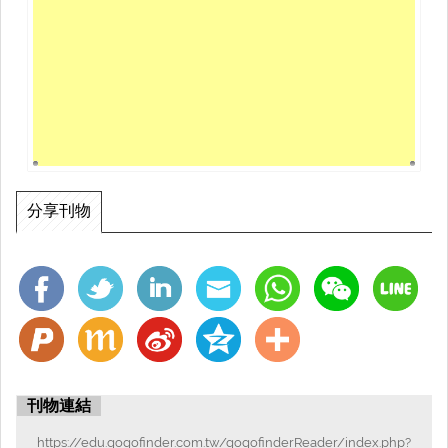
分享刊物
刊物連結
https://edu.gogofinder.com.tw/gogofinderReader/index.php?