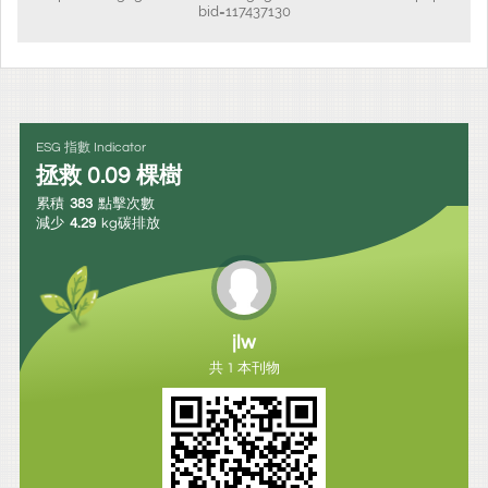
bid=117437130
ESG 指數 Indicator
拯救
0.09
棵樹
累積
383
點擊次數
減少
4.29
kg碳排放
jlw
共 1 本刊物