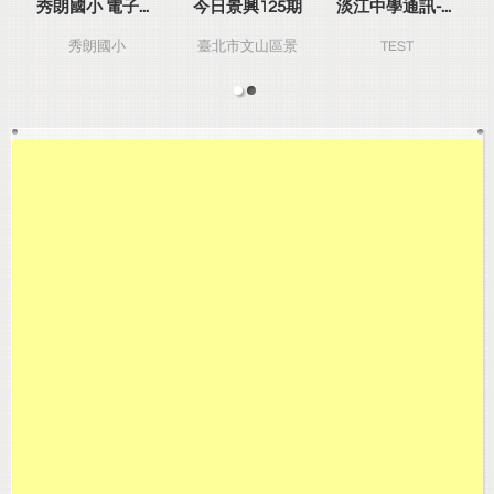
秀朗國小 電子書校刊第12期
今日景興125期
淡江中學通訊-94期
秀朗國小
臺北市文山區景
TEST