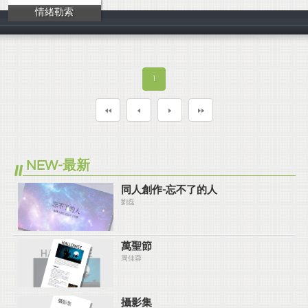
情緒勒索
watermm
1
NEW-最新
同人創作-忘不了的人
劉磊
萬聖節
周佳蓉
攝影集