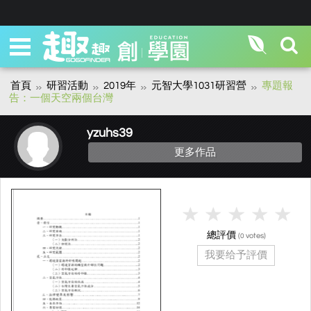
首頁
研習活動
2019年
元智大學1031研習營
專題報
告：一個天空兩個台灣
yzuhs39
更多作品
總評價
(
votes)
0
我要给予評價