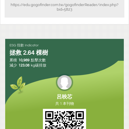
https://edu.gogofinder.com.tw/gogofinderReader/index.php?
bid=5823
ESG 指數 Indicator
拯救
2.64
棵樹
累積
10,989
點擊次數
減少
123.08
kg碳排放
呂映芯
共 1 本刊物