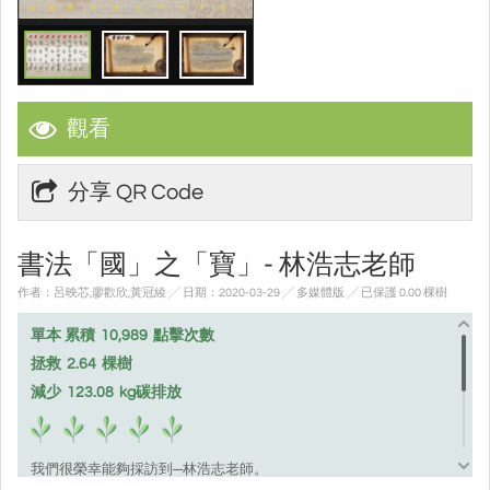
觀看
分享 QR Code
書法「國」之「寶」- 林浩志老師
作者：呂映芯,廖歡欣,黃冠綾 ╱ 日期：2020-03-29 ╱ 多媒體版
╱ 已保護 0.00 棵樹
單本 累積
10,989
點擊次數
拯救
2.64
棵樹
減少
123.08
kg碳排放
我們很榮幸能夠採訪到─林浩志老師。