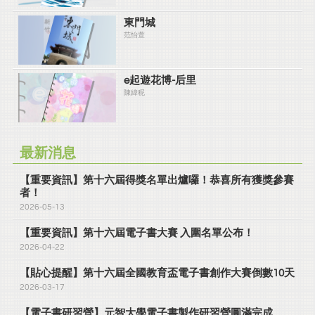
東門城
范怡萱
e起遊花博-后里
陳緯秜
最新消息
【重要資訊】第十六屆得獎名單出爐囉！恭喜所有獲獎參賽
者！
2026-05-13
【重要資訊】第十六屆電子書大賽 入圍名單公布！
2026-04-22
【貼心提醒】第十六屆全國教育盃電子書創作大賽倒數10天
2026-03-17
【電子書研習營】元智大學電子書製作研習營圓滿完成