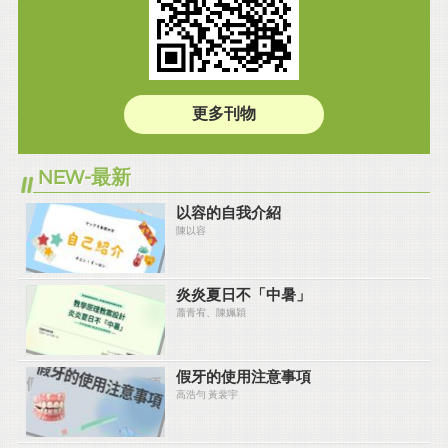
更多刊物
NEW-最新
以容的自我介紹
陳以容
炎炎夏⽇不「中暑」
蕭青宥、陳姵穎
假牙的使用注意事項
高浩勻 黃裴宇