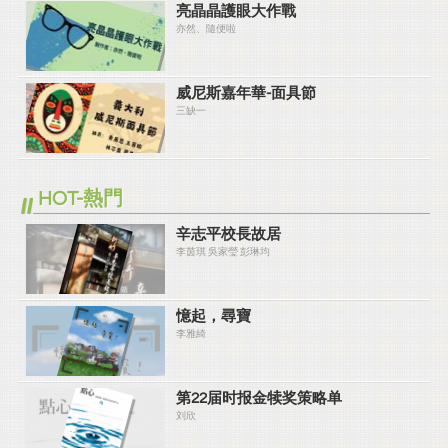
亮晶晶護眼大作戰
亦然、隨便啦
威尼斯嘉年華-面具節
三缺一
HOT-熱門
辛志平校長故居
李茵琪 吳家瑩 彭琳均
憶起，尋寶
李雅綺
第22届时报金犊奖策略单
刘欣