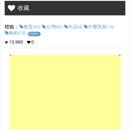
他不僅是我們中壢高商的美術老師，還是位厲害的書法家。
收藏
希望能夠透過我們的電子書，讓各位深入了解林浩志老師，
標籤：
教育(43)
台灣(65)
作品(4)
中壢高商(14)
且能夠欣賞到他的作品以及書寫過程，
藝術(15)
more...
使各位深陷在他的作品魅力當中!
10,990
0