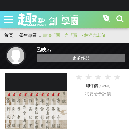
首頁
學生專區
書法「國」之「寶」- 林浩志老師
呂映芯
更多作品
總評價
(
votes)
0
我要给予評價