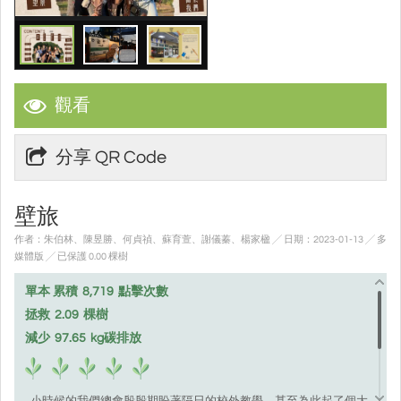
觀看
分享 QR Code
壁旅
作者：朱伯林、陳昱勝、何貞禎、蘇育萱、謝儀蓁、楊家楹 ╱ 日期：2023-01-13 ╱ 多
媒體版
╱ 已保護 0.00 棵樹
單本 累積
8,719
點擊次數
拯救
2.09
棵樹
減少
97.65
kg碳排放