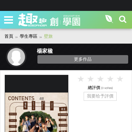
首頁
學生專區
壁旅
楊家楹
更多作品
總評價
(
votes)
0
我要给予評價