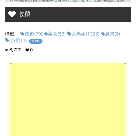
小時候的我們總會殷殷期盼著隔日的校外教學，甚至為此起了個大
早梳妝打扮；反之，長大後為何不利用一次次的機遇找尋那最純真
收藏
的記憶。本篇刊物即是透過走訪純樸的街區巷弄-台南後壁，並記錄
下一磚一瓦所囊括的歲月風華，試圖與讀者們一同品味這「復古風
情」。
標籤：
旅遊(79)
美食(53)
大專組(1325)
農業(8)
老街(11)
more...
8,720
0