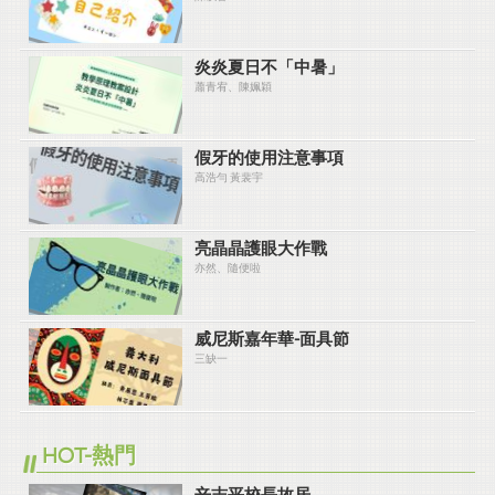
炎炎夏⽇不「中暑」
蕭青宥、陳姵穎
假牙的使用注意事項
高浩勻 黃裴宇
亮晶晶護眼大作戰
亦然、隨便啦
威尼斯嘉年華-面具節
三缺一
HOT-熱門