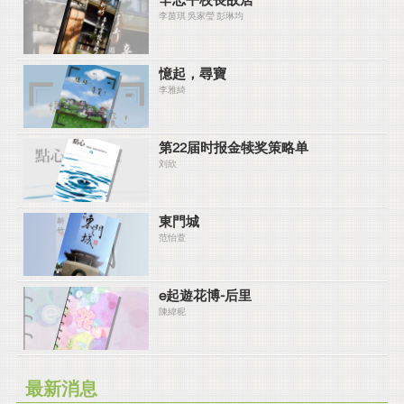
辛志平校長故居
李茵琪 吳家瑩 彭琳均
憶起，尋寶
李雅綺
第22届时报金犊奖策略单
刘欣
東門城
范怡萱
e起遊花博-后里
陳緯秜
最新消息