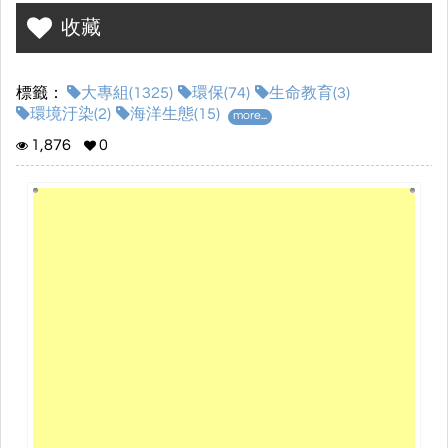
及人為。這些污染均會造成海洋生態破壞，導致許多物種瀕臨絕
收藏
種。我們透過魚寶這個角色帶大家看見海底世界遍布的垃圾，希望
能傳達環保以及共同守護海洋環境！
標籤：
大專組(1325)
環保(74)
生命教育(3)
環境汙染(2)
海洋生態(15)
more...
1,876
0