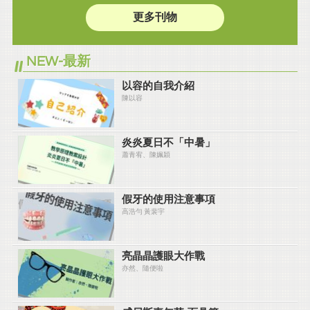
更多刊物
NEW-最新
以容的自我介紹
陳以容
炎炎夏⽇不「中暑」
蕭青宥、陳姵穎
假牙的使用注意事項
高浩勻 黃裴宇
亮晶晶護眼大作戰
亦然、隨便啦