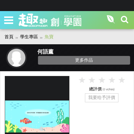
首頁
學生專區
魚寶
何語薰
更多作品
總評價
(
votes)
0
我要给予評價