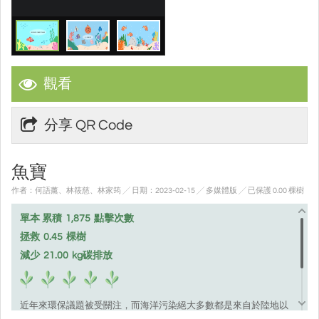
觀看
分享 QR Code
魚寶
作者：何語薰、林筱慈、林家筠 ╱ 日期：2023-02-15 ╱ 多媒體版
╱ 已保護 0.00 棵樹
單本 累積
1,875
點擊次數
拯救
0.45
棵樹
減少
21.00
kg碳排放
近年來環保議題被受關注，而海洋污染絕大多數都是來自於陸地以