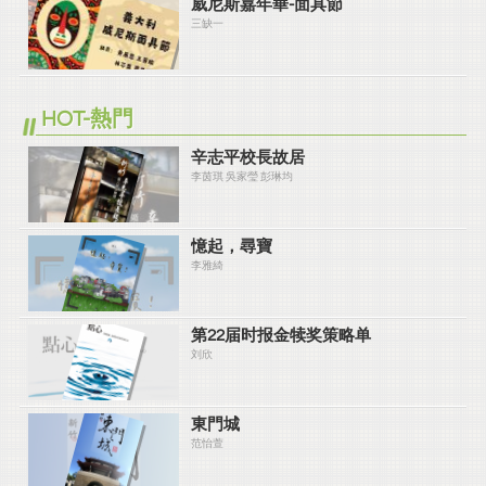
威尼斯嘉年華-面具節
三缺一
HOT-熱門
辛志平校長故居
李茵琪 吳家瑩 彭琳均
憶起，尋寶
李雅綺
第22届时报金犊奖策略单
刘欣
東門城
范怡萱