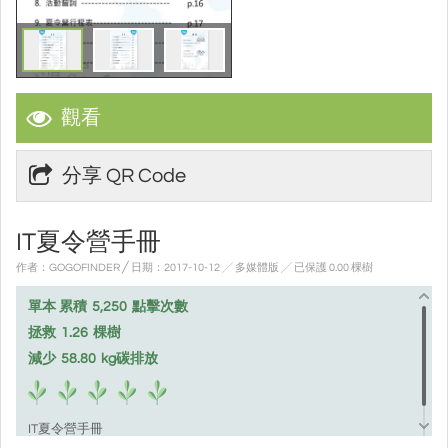
觀看
分享 QR Code
IT夏令營手冊
作者：GOGOFINDER ╱ 日期：2017-10-12 ╱ 多媒體版
╱ 已保護 0.00 棵樹
單本 累積
5,250
點擊次數
拯救
1.26
棵樹
減少
58.80
kg碳排放
IT夏令營手冊