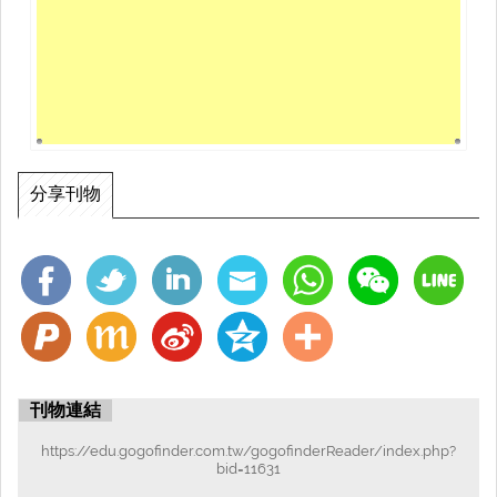
分享刊物
刊物連結
https://edu.gogofinder.com.tw/gogofinderReader/index.php?
bid=11631