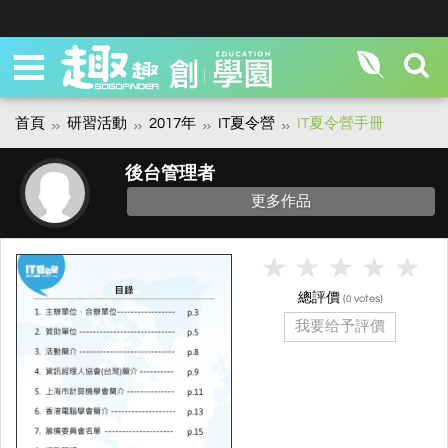
首頁
研習活動
2017年
IT夏令營
IT夏令營手冊
後台管理者
更多作品
總評價
(
votes)
0
我要给予評價