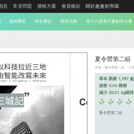
消息
常見問題
價格方案
會員條款
關於趣趣創學園
區
老師專區
學生專區
研習活動
第十六屆電子書創作大賽
夏令營第二組
作者：夏令營第二組 ╱ 日期：
單本 累積
1,787
拯救
0.43
棵樹
減少
20.01
kg碳
夏令營第二組