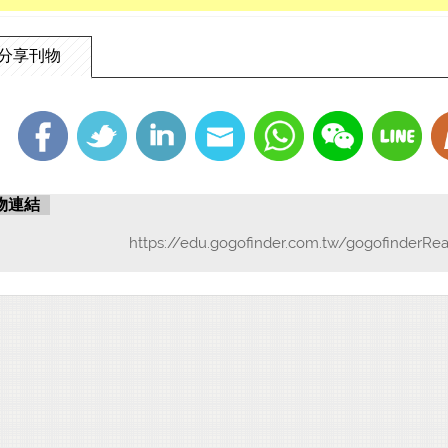
分享刊物
物連結
https://edu.gogofinder.com.tw/gogofinderRe