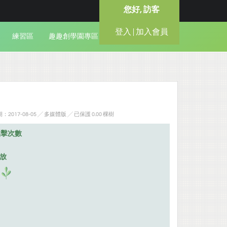
您好, 訪客
登入 | 加入會員
練習區
趣趣創學園專區
2017-08-05 ╱ 多媒體版
╱ 已保護 0.00 棵樹
點擊次數
排放