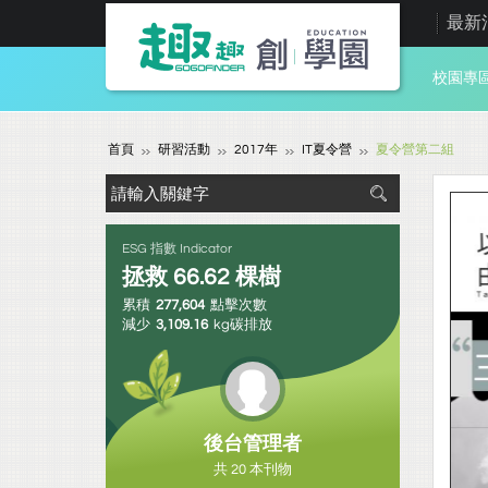
最新
校園專
首頁
研習活動
2017年
IT夏令營
夏令營第二組
ESG 指數 Indicator
拯救
66.62
棵樹
累積
277,604
點擊次數
減少
3,109.16
kg碳排放
後台管理者
共 20 本刊物