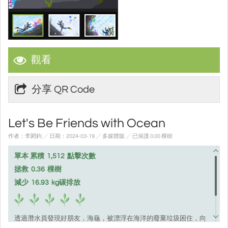
觀看
分享 QR Code
Let's Be Friends with Ocean
作者：李閎鈞 ╱ 日期：2024-03-19 ╱ 多媒體版
╱ 已保護 0.00 棵樹
單本 累積
1,512
點擊次數
拯救
0.36
棵樹
減少
16.93
kg碳排放
透過潛水員發現好朋友，海龜，被漂浮在海洋的廢棄垃圾困住，向