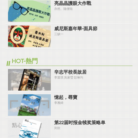
亮晶晶護眼大作戰
亦然、隨便啦
威尼斯嘉年華-面具節
三缺一
HOT-熱門
辛志平校長故居
李茵琪 吳家瑩 彭琳均
憶起，尋寶
李雅綺
第22届时报金犊奖策略单
刘欣