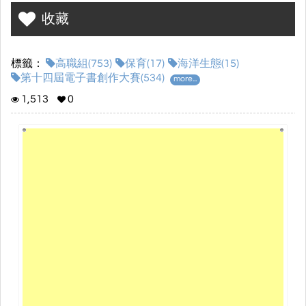
人們呼籲保衛海洋生態的重要性，亂垃圾會這成的後有果多麼嚴
收藏
重，進而保護海洋的生態系。
標籤：
高職組(753)
保育(17)
海洋生態(15)
第十四屆電子書創作大賽(534)
more...
1,513
0