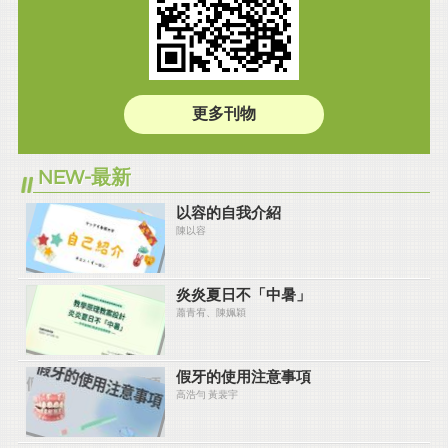
更多刊物
NEW-最新
以容的自我介紹
陳以容
炎炎夏⽇不「中暑」
蕭青宥、陳姵穎
假牙的使用注意事項
高浩勻 黃裴宇