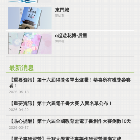
東門城
范怡萱
e起遊花博-后里
陳緯秜
最新消息
【重要資訊】第十六屆得獎名單出爐囉！恭喜所有獲獎參賽
者！
2026-05-13
【重要資訊】第十六屆電子書大賽 入圍名單公布！
2026-04-22
【貼心提醒】第十六屆全國教育盃電子書創作大賽倒數10天
2026-03-17
【電子書研習營】元智大學電子書製作研習營圓滿完成