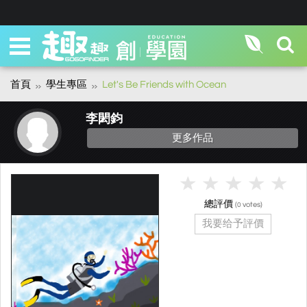
首頁
學生專區
Let's Be Friends with Ocean
李閎鈞
更多作品
總評價
(
votes)
0
我要给予評價