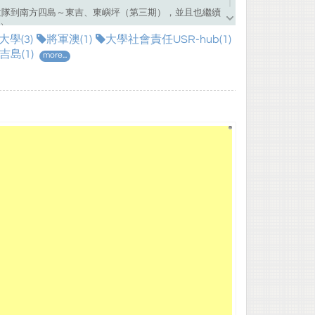
們拉隊到南方四島～東吉、東嶼坪（第三期），並且也繼續
）、
學(3)
將軍澳(1)
大學社會責任USR-hub(1)
，探索望安在地人文與故事。
吉島(1)
more...
費下載音效 https://taira-
soundtw.html