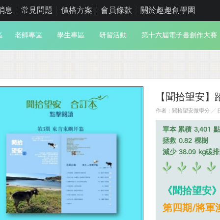
消息
常見問題
價格方案
會員條款
關於趣趣創學園
區
老師專區
學生專區
研習活動
第十六屆電子書創作大賽
【聞拾望安】踏
作者：聞拾望安微學分 ╱ 日期
單本 累積
3,401
拯救
0.82
棵樹
減少
38.09
kg碳
《聞拾望安
第四期/將軍