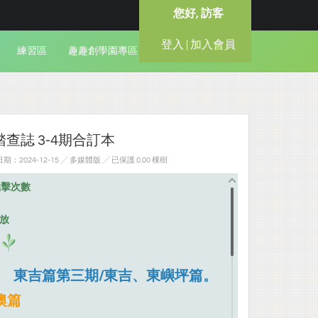
您好, 訪客
登入 | 加入會員
練習區
趣趣創學園專區
查誌 3-4期合訂本
：2024-12-15 ╱ 多媒體版
╱ 已保護 0.00 棵樹
點擊次數
排放
》
東吉篇第三期/東吉、東嶼坪篇。
澳篇