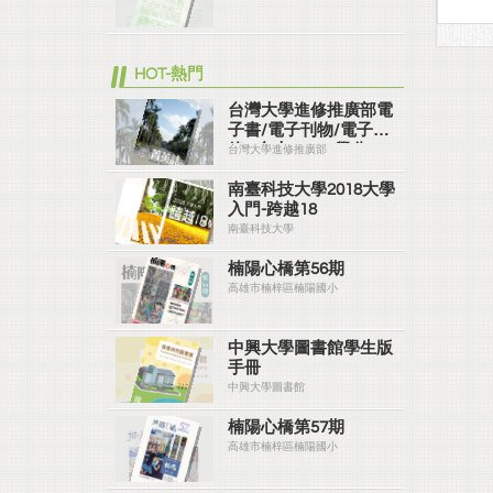
HOT-熱門
台灣大學進修推廣部電
子書/電子刊物/電子型
錄 - 台大EMBA學分
台灣大學進修推廣部
班、台大法律學分班...
眾多進修學習課程都在
南臺科技大學2018大學
台大進修推廣部喔！
入門-跨越18
南臺科技大學
楠陽心橋第56期
高雄市楠梓區楠陽國小
中興大學圖書館學生版
手冊
中興大學圖書館
楠陽心橋第57期
高雄市楠梓區楠陽國小