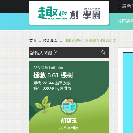
最新
校園專
首頁
校園專區
【聞拾望安】踏查誌 3-4期合訂本
ESG 指數 Indicator
拯救
6.61
棵樹
累積
27,544
點擊次數
減少
308.49
kg碳排放
胡蘊玉
共 5 本刊物