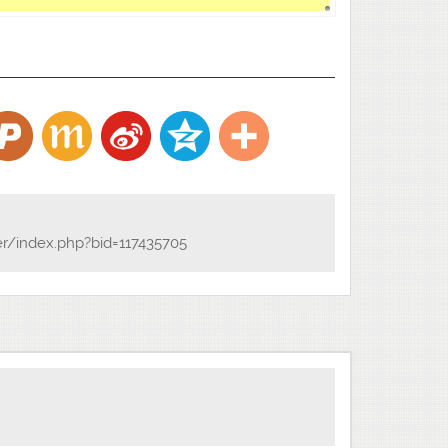
er/index.php?bid=117435705
。