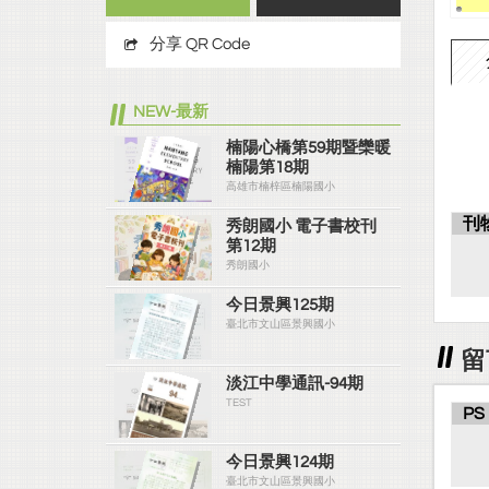
分享 QR Code
NEW-最新
楠陽心橋第59期暨欒暖
楠陽第18期
高雄市楠梓區楠陽國小
刊
秀朗國小 電子書校刊
第12期
秀朗國小
今日景興125期
臺北市文山區景興國小
留
淡江中學通訊-94期
TEST
PS
今日景興124期
臺北市文山區景興國小