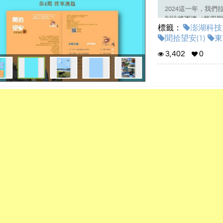
2024這一年，我
到訪將軍澳（第四期
標籤：
澎湖科技大
歡迎大家跟我們一起
聞拾望安(1)
東
3,402
0
感謝聲源提供：小森平的免
komori.jpn.org/free