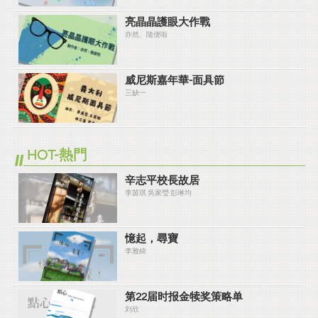
亮晶晶護眼大作戰
亦然、隨便啦
威尼斯嘉年華-面具節
三缺一
HOT-熱門
辛志平校長故居
李茵琪 吳家瑩 彭琳均
憶起，尋寶
李雅綺
第22届时报金犊奖策略单
刘欣