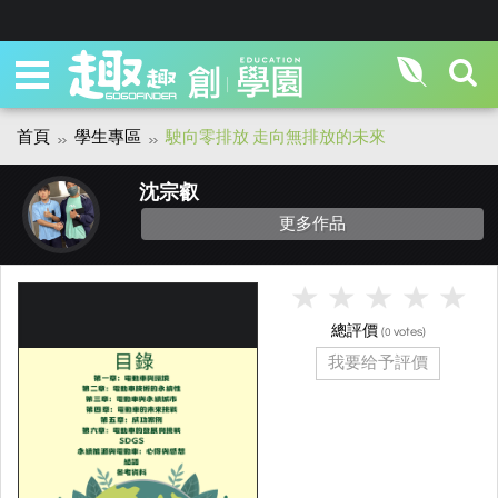
首頁
學生專區
駛向零排放 走向無排放的未來
沈宗叡
更多作品
總評價
(
votes)
0
我要给予評價