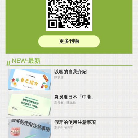
更多刊物
NEW-最新
以容的自我介紹
陳以容
炎炎夏⽇不「中暑」
蕭青宥、陳姵穎
假牙的使用注意事項
高浩勻 黃裴宇