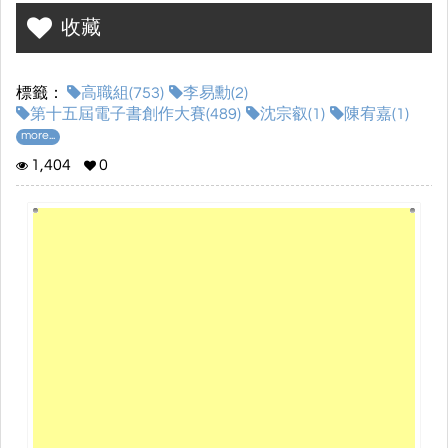
通和運輸系統的脫碳目標。隨著氣候變化問題日益嚴重，減少排
收藏
放、達到零排放成為全球共同的目標。書中討論了從汽車，並提出
了技術創新、政策支持以及市場需求等多方面的因素，如何共同推
動向無排放未來的過渡。
標籤：
高職組(753)
李易勳(2)
主要內容包括：
第十五屆電子書創作大賽(489)
沈宗叡(1)
陳宥嘉(1)
more...
科技創新
：書中介紹了各種無排放技術的發展，包括電動
1,404
0
車、可再生能源的使用，以及能源儲存技術的突破，並探討
這些技術在實現零排放方面的潛力和挑戰。
政策和法規
：作者分析了各國在減排方面的政策和法規，探
討如何通過政策引導產業和消費者向無排放的未來邁進。
未來展望
：展望未來，書中強調了各國如何合作應對全球性
挑戰，達成國際排放目標，並創建更可持續的運輸系統。
這本書適合對氣候變化、交通運輸及可持續發展等領域有興趣的讀
者，無論是政策制定者、企業領袖，還是普通大眾，都能從中獲得