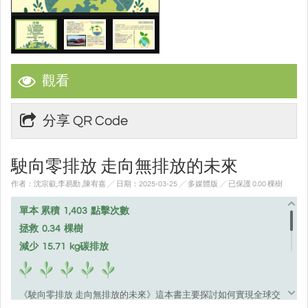
觀看
分享 QR Code
駛向零排放 走向無排放的未來
作者：沈宗叡,李易勳 ,陳宥嘉 ╱ 日期：2025-03-25 ╱ 多媒體版
╱ 已保護 0.00 棵樹
單本 累積
1,403
點擊次數
拯救
0.34
棵樹
減少
15.71
kg碳排放
《駛向零排放 走向無排放的未來》這本書主要探討如何實現全球交