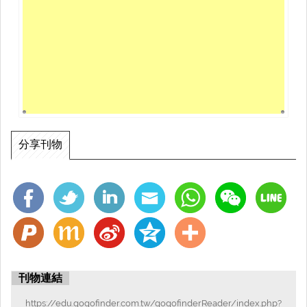
分享刊物
刊物連結
https://edu.gogofinder.com.tw/gogofinderReader/index.php?