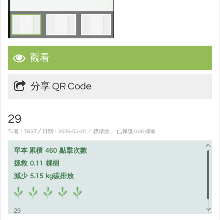
觀看
分享 QR Code
29
作者：TEST ╱ 日期：2026-05-20 ╱ 標準版
╱ 已保護 0.08 棵樹
單本 累積
460
點擊次數
拯救
0.11
棵樹
減少
5.15
kg碳排放
29