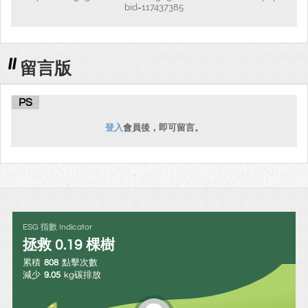
bid=117437385
留言版
PS
登入
會員後，即可留言。
ESG 指數 Indicator
拯救
0.19
棵樹
累積
808
點擊次數
減少
9.05
kg碳排放