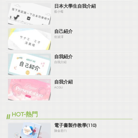
日本大學生自我介紹
藍小莓
自己紹介
佐波澪
自我紹介
自我介紹
自我介紹
ACGU
HOT-熱門
電子書製作教學(110)
陳兪君(T)