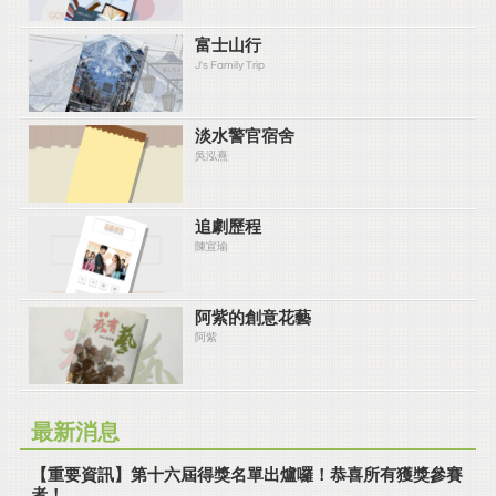
富士山行
J's Family Trip
淡水警官宿舍
吳泓熹
追劇歷程
陳宣瑜
阿紫的創意花藝
阿紫
最新消息
【重要資訊】第十六屆得獎名單出爐囉！恭喜所有獲獎參賽
者！