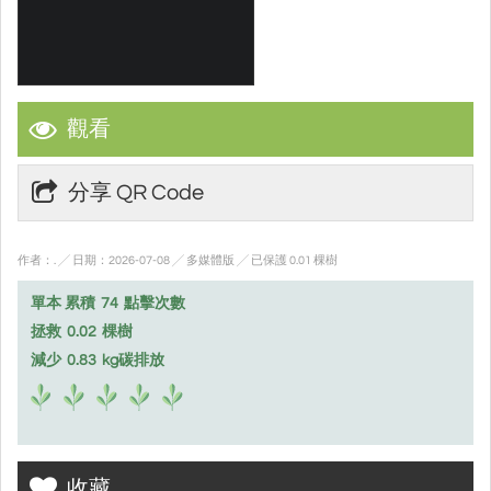
觀看
分享 QR Code
作者：. ╱ 日期：2026-07-08 ╱ 多媒體版
╱ 已保護 0.01 棵樹
單本 累積
74
點擊次數
拯救
0.02
棵樹
減少
0.83
kg碳排放
收藏