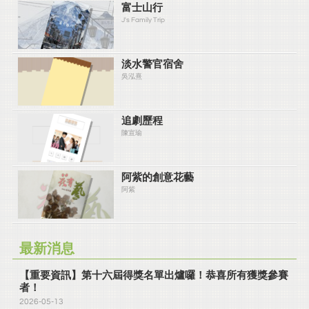
富士山行
J's Family Trip
淡水警官宿舍
吳泓熹
追劇歷程
陳宣瑜
阿紫的創意花藝
阿紫
最新消息
【重要資訊】第十六屆得獎名單出爐囉！恭喜所有獲獎參賽
者！
2026-05-13