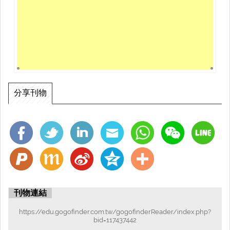
分享刊物
刊物連結
https://edu.gogofinder.com.tw/gogofinderReader/index.php?
bid=117437442