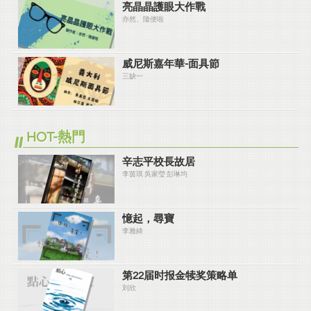
亮晶晶護眼大作戰
亦然、隨便啦
威尼斯嘉年華-面具節
三缺一
HOT-熱門
辛志平校長故居
李茵琪 吳家瑩 彭琳均
憶起，尋寶
李雅綺
第22届时报金犊奖策略单
刘欣