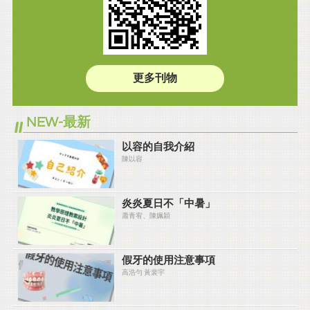
更多刊物
NEW-最新
以容的自我介紹
陳以容
炎炎夏⽇不「中暑」
蕭青宥、陳姵穎
假牙的使用注意事項
高浩勻 黃裴宇