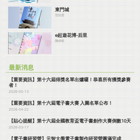
東門城
范怡萱
e起遊花博-后里
陳緯秜
最新消息
【重要資訊】第十六屆得獎名單出爐囉！恭喜所有獲獎參賽
者！
2026-05-13
【重要資訊】第十六屆電子書大賽 入圍名單公布！
2026-04-22
【貼心提醒】第十六屆全國教育盃電子書創作大賽倒數10天
2026-03-17
【電子書研習營】元智大學電子書製作研習營圓滿完成