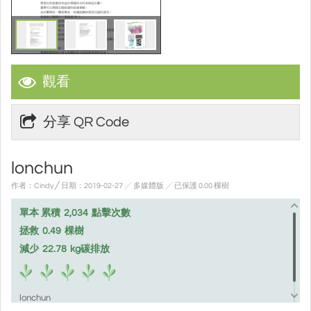
觀看
分享 QR Code
lonchun
作者：Cindy ╱ 日期：2019-02-27 ╱ 多媒體版
╱ 已保護 0.00 棵樹
單本 累積
2,034
點擊次數
拯救
0.49
棵樹
減少
22.78
kg碳排放
lonchun