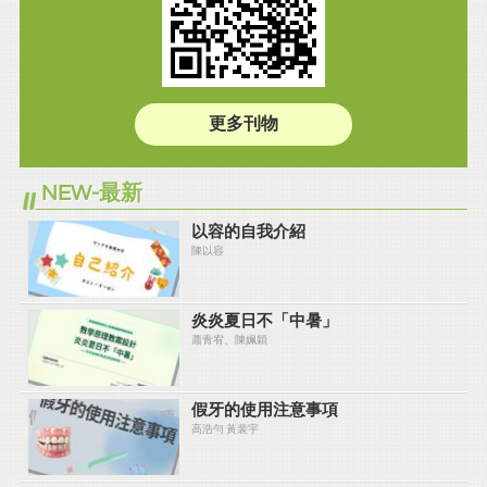
更多刊物
NEW-最新
以容的自我介紹
陳以容
炎炎夏⽇不「中暑」
蕭青宥、陳姵穎
假牙的使用注意事項
高浩勻 黃裴宇