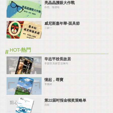
亮晶晶護眼大作戰
亦然、隨便啦
威尼斯嘉年華-面具節
三缺一
HOT-熱門
辛志平校長故居
李茵琪 吳家瑩 彭琳均
憶起，尋寶
李雅綺
第22届时报金犊奖策略单
刘欣