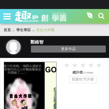
首頁
學生專區
告白大作戰
鄭維智
更多作品
總評價
(
votes)
0
我要给予評價