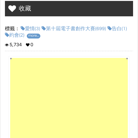
......
息的開始了
。
收藏
標籤：
愛情(3)
第十屆電子書創作大賽(699)
告白(1)
約會(2)
more...
5,734
0