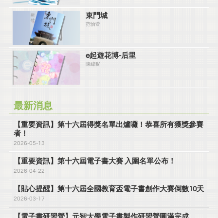
東門城
范怡萱
e起遊花博-后里
陳緯秜
最新消息
【重要資訊】第十六屆得獎名單出爐囉！恭喜所有獲獎參賽
者！
2026-05-13
【重要資訊】第十六屆電子書大賽 入圍名單公布！
2026-04-22
【貼心提醒】第十六屆全國教育盃電子書創作大賽倒數10天
2026-03-17
【電子書研習營】元智大學電子書製作研習營圓滿完成