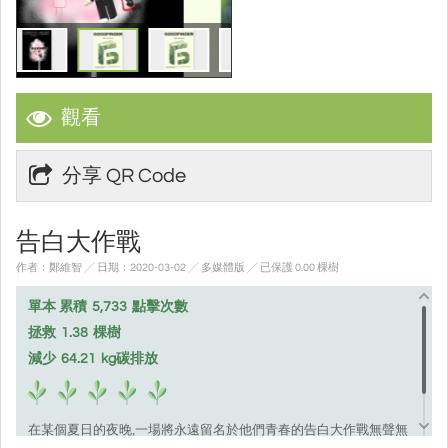
觀看
分享 QR Code
告白大作戰
作者：鄭維智 ╱ 日期：2020-03-02 ╱ 多媒體版
╱ 已保護 0.00 棵樹
單本 累積
5,733
點擊次數
拯救
1.38
棵樹
減少
64.21
kg碳排放
,
在某個夏日的夜晚
一場將永遠留名於他們青春的告白大作戰無聲無