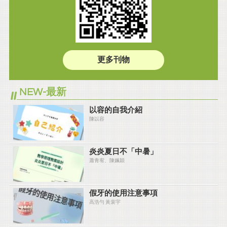
更多刊物
NEW-最新
以容的自我介紹
陳以容
炎炎夏⽇不「中暑」
蕭青宥、陳姵穎
假牙的使用注意事項
高浩勻 黃裴宇