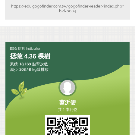
https://edu.gogofinder.com.tw/gogofinderReader/index.php?
bid=8004
ESG 指數 Indicator
拯救
4.36
棵樹
累積
18,168
點擊次數
減少
203.48
kg碳排放
蔡沂儒
共 1 本刊物