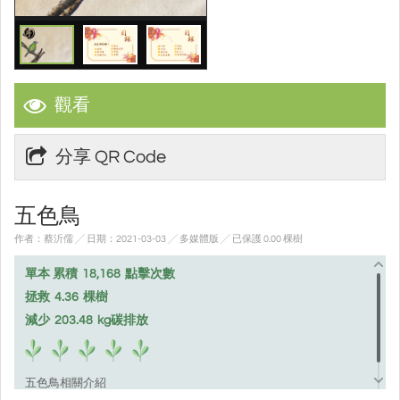
觀看
分享 QR Code
五色鳥
作者：蔡沂儒 ╱ 日期：2021-03-03 ╱ 多媒體版
╱ 已保護 0.00 棵樹
單本 累積
18,168
點擊次數
拯救
4.36
棵樹
減少
203.48
kg碳排放
五色鳥相關介紹