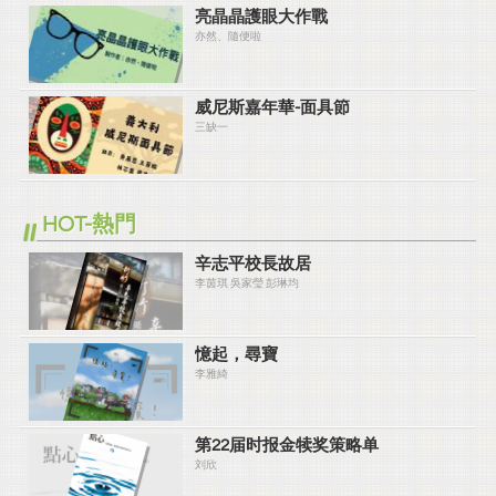
亮晶晶護眼大作戰
亦然、隨便啦
威尼斯嘉年華-面具節
三缺一
HOT-熱門
辛志平校長故居
李茵琪 吳家瑩 彭琳均
憶起，尋寶
李雅綺
第22届时报金犊奖策略单
刘欣