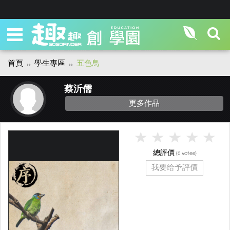
首頁
學生專區
五色鳥
蔡沂儒
更多作品
總評價
(
votes)
0
我要给予評價