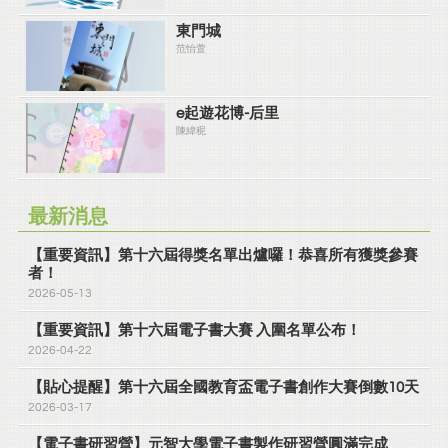
東門城
范怡萱
e起遊花博-后里
陳緯秜
最新消息
【重要資訊】第十六屆得獎名單出爐囉！恭喜所有獲獎參賽
者！
2026-05-13
【重要資訊】第十六屆電子書大賽 入圍名單公布！
2026-04-22
【貼心提醒】第十六屆全國教育盃電子書創作大賽倒數10天
2026-03-17
【電子書研習營】元智大學電子書製作研習營圓滿完成