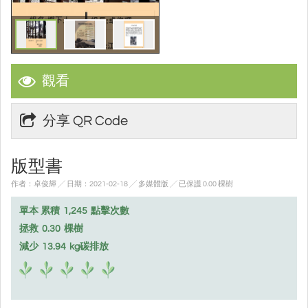
觀看
分享 QR Code
版型書
作者：卓俊輝 ╱ 日期：2021-02-18 ╱ 多媒體版
╱ 已保護 0.00 棵樹
單本 累積
1,245
點擊次數
拯救
0.30
棵樹
減少
13.94
kg碳排放