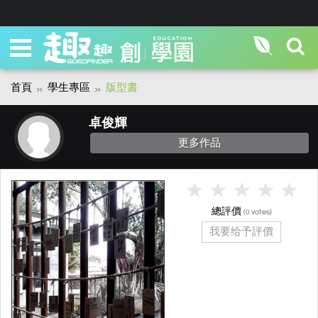
首頁
學生專區
版型書
卓俊輝
更多作品
總評價
(
votes)
0
我要给予評價