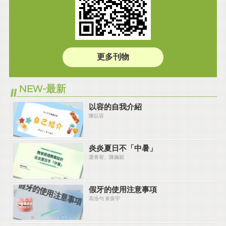
更多刊物
NEW-最新
以容的自我介紹
陳以容
炎炎夏⽇不「中暑」
蕭青宥、陳姵穎
假牙的使用注意事項
高浩勻 黃裴宇