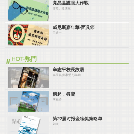
亮晶晶護眼大作戰
亦然、隨便啦
威尼斯嘉年華-面具節
三缺一
HOT-熱門
辛志平校長故居
李茵琪 吳家瑩 彭琳均
憶起，尋寶
李雅綺
第22届时报金犊奖策略单
刘欣