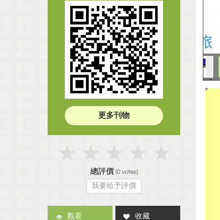
更多刊物
總評價
(
0
votes)
我要给予評價
觀看
收藏