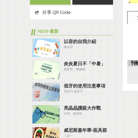
分享 QR Code
NEW-最新
以容的自我介紹
陳以容
刊
炎炎夏⽇不「中暑」
蕭青宥、陳姵穎
假牙的使用注意事項
高浩勻 黃裴宇
亮晶晶護眼大作戰
亦然、隨便啦
威尼斯嘉年華-面具節
三缺一