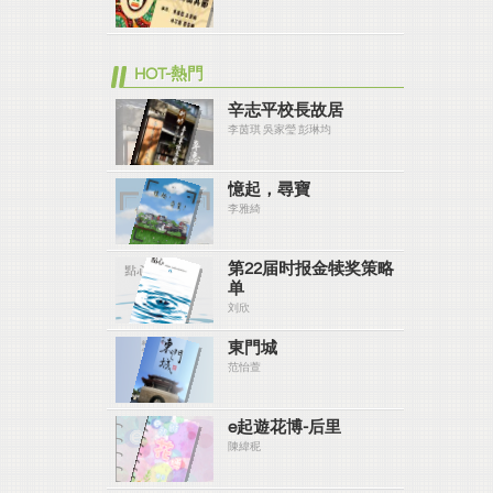
HOT-熱門
辛志平校長故居
李茵琪 吳家瑩 彭琳均
憶起，尋寶
李雅綺
第22届时报金犊奖策略
单
刘欣
東門城
范怡萱
e起遊花博-后里
陳緯秜