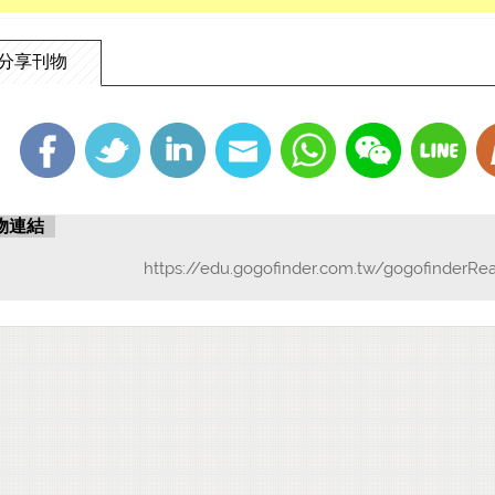
分享刊物
物連結
https://edu.gogofinder.com.tw/gogofinderRe