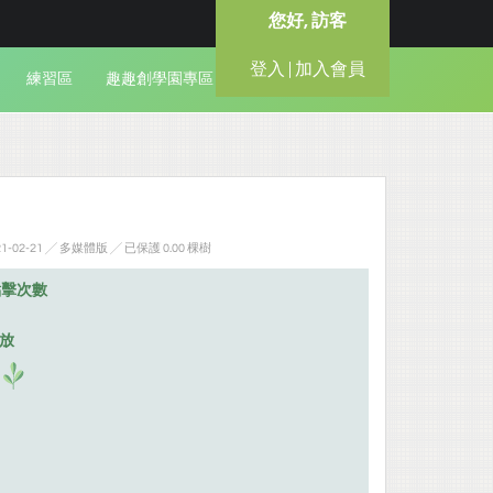
您好, 訪客
登入 | 加入會員
練習區
趣趣創學園專區
-02-21 ╱ 多媒體版
╱ 已保護 0.00 棵樹
點擊次數
排放