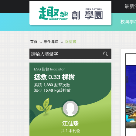
最新
校園專
首頁
學生專區
版型書
ESG 指數 Indicator
拯救
0.33
棵樹
累積
1,380
點擊次數
減少
15.46
kg碳排放
江佳臻
共 1 本刊物