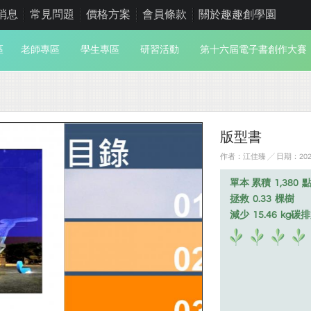
消息
常見問題
價格方案
會員條款
關於趣趣創學園
區
老師專區
學生專區
研習活動
第十六屆電子書創作大賽
版型書
作者：江佳臻 ╱ 日期：2021
單本 累積
1,380
拯救
0.33
棵樹
減少
15.46
kg碳