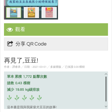
觀看
分享 QR Code
再見了,豆豆!
作者：譚睿承 ╱ 日期：2021-03-01 ╱ 多媒體版
╱ 已保護 0.00 棵樹
單本 累積
1,772
點擊次數
拯救
0.43
棵樹
減少
19.85
kg碳排放
這本書是我與我家柴犬豆豆的故事!