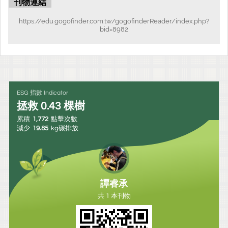
刊物連結
https://edu.gogofinder.com.tw/gogofinderReader/index.php?
bid=8982
ESG 指數 Indicator
拯救
0.43
棵樹
累積
1,772
點擊次數
減少
19.85
kg碳排放
譚睿承
共 1 本刊物