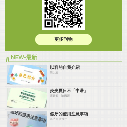
更多刊物
NEW-最新
以容的自我介紹
陳以容
炎炎夏⽇不「中暑」
蕭青宥、陳姵穎
假牙的使用注意事項
高浩勻 黃裴宇