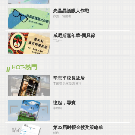
亮晶晶護眼大作戰
亦然、隨便啦
威尼斯嘉年華-面具節
三缺一
HOT-熱門
辛志平校長故居
李茵琪 吳家瑩 彭琳均
憶起，尋寶
李雅綺
第22届时报金犊奖策略单
刘欣