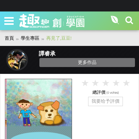
首頁
學生專區
再見了,豆豆!
譚睿承
更多作品
總評價
(
votes)
0
我要给予評價