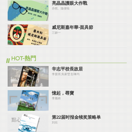
亮晶晶護眼大作戰
亦然、隨便啦
威尼斯嘉年華-面具節
三缺一
HOT-熱門
辛志平校長故居
李茵琪 吳家瑩 彭琳均
憶起，尋寶
李雅綺
第22届时报金犊奖策略单
刘欣