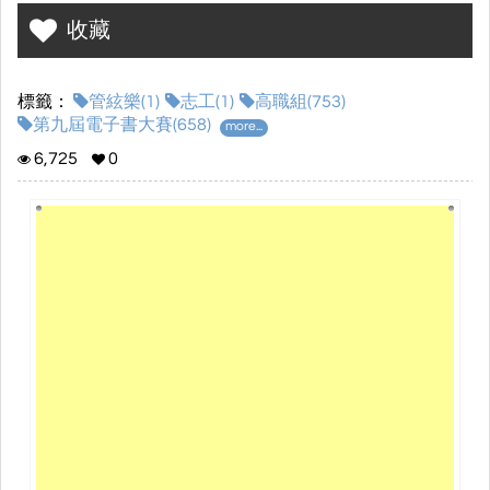
樂的邂逅，也希望透過此說來讓更多人來認識龍潭愛樂與中壢高
收藏
商。
標籤：
管絃樂(1)
志工(1)
高職組(753)
第九屆電子書大賽(658)
more...
6,725
0