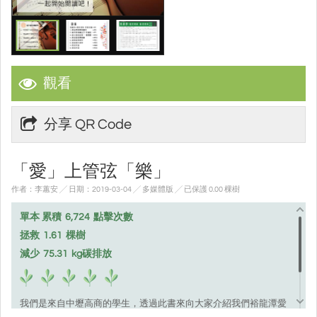
觀看
分享 QR Code
「愛」上管弦「樂」
作者：李蕙安 ╱ 日期：2019-03-04 ╱ 多媒體版
╱ 已保護 0.00 棵樹
單本 累積
6,724
點擊次數
拯救
1.61
棵樹
減少
75.31
kg碳排放
我們是來自中壢高商的學生，透過此書來向大家介紹我們裕龍潭愛