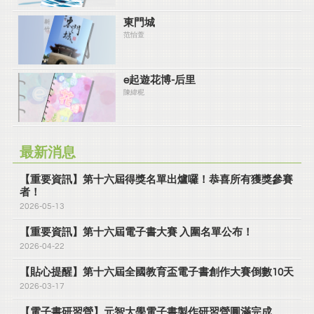
東門城
范怡萱
e起遊花博-后里
陳緯秜
最新消息
【重要資訊】第十六屆得獎名單出爐囉！恭喜所有獲獎參賽
者！
2026-05-13
【重要資訊】第十六屆電子書大賽 入圍名單公布！
2026-04-22
【貼心提醒】第十六屆全國教育盃電子書創作大賽倒數10天
2026-03-17
【電子書研習營】元智大學電子書製作研習營圓滿完成