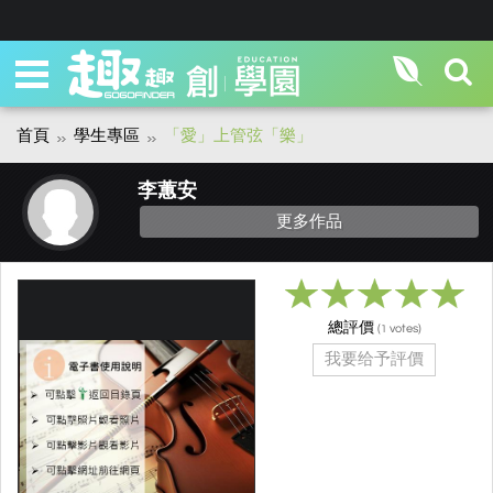
首頁
學生專區
「愛」上管弦「樂」
李蕙安
更多作品
總評價
(
votes)
1
我要给予評價