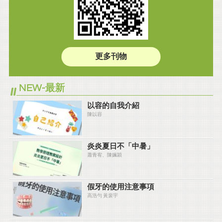
更多刊物
NEW-最新
以容的自我介紹
陳以容
炎炎夏⽇不「中暑」
蕭青宥、陳姵穎
假牙的使用注意事項
高浩勻 黃裴宇