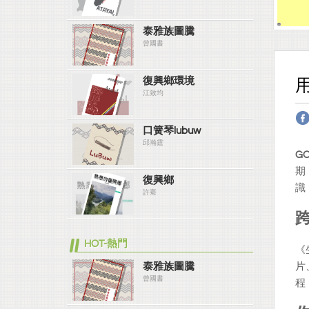
泰雅族圖騰
曾國書
復興鄉環境
江致均
口簧琴lubuw
邱瀚霆
G
期
復興鄉
識
許騫
HOT-熱門
《
泰雅族圖騰
片
曾國書
程