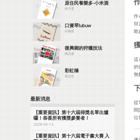
原住民養樂多-小米酒
徐子雯
作
坦
口簧琴lubuw
敢
邱瀚霆
復興鄉的狩獵技法
陳志謙
這
的
彩虹橋
無
黃品瑄
最新消息
從
閱
【重要資訊】第十六屆得獎名單出爐
位
囉！恭喜所有獲獎參賽者！
2026-05-13
【重要資訊】第十六屆電子書大賽 入