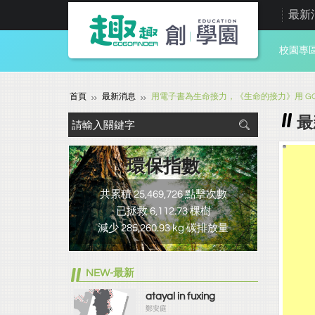
最新
校園專
首頁
最新消息
用電子書為生命接力，《生命的接力》用 GOG
最
環保指數
共累積 25,469,726 點擊次數
已拯救 6,112.73 棵樹
減少 285,260.93 kg 碳排放量
NEW-最新
atayal in fuxing
鄭安庭