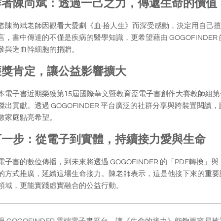
作者陳尚斌：透過一己之力，傳遞生命的價值
者陳尚斌老師因觀看大愛劇《血·拾人生》而深受感動，決定用自己擅
言，書中傳達的不僅是疾病的醫學知識，更希望藉由 GOGOFINDE
參與造血幹細胞的捐贈。
獲獎肯定，讓公益影響擴大
本電子書近期榮獲第15屆國際華文暨教育盃電子書創作大賽教師組
傑出貢獻。透過 GOGOFINDER 平台廣泛的社群分享與跨裝置閱
數家庭點亮希望。
下一步：從電子到實體，持續接力愛與生命
電子書的數位傳播，到未來將透過 GOGOFINDER 的「PDF轉
的方式推廣，延續這場生命接力。陳老師表示，這是他接下來的重要計畫，
領域，更能實踐虛實融合的公益行動。