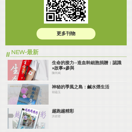
更多刊物
NEW-最新
生命的接力─造血幹細胞捐贈：認識
×故事×參與
陳尚斌
神秘的季風之島：鹹水煙生活
胡藴玉
越跑越精彩
洪碧君