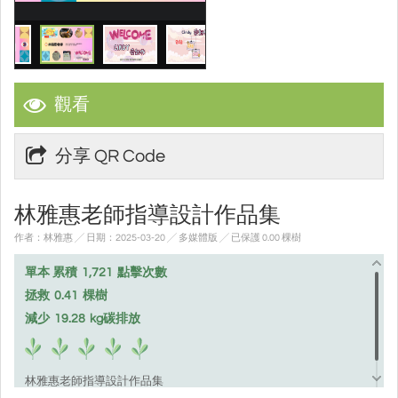
觀看
分享 QR Code
林雅惠老師指導設計作品集
作者：林雅惠 ╱ 日期：2025-03-20 ╱ 多媒體版
╱ 已保護 0.00 棵樹
單本 累積
1,721
點擊次數
拯救
0.41
棵樹
減少
19.28
kg碳排放
林雅惠老師指導設計作品集