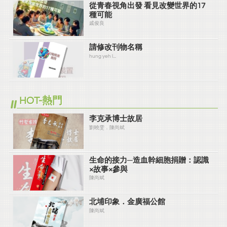
從青春視角出發 看見改變世界的17
種可能
戚俊良
請修改刊物名稱
hung yeh l...
HOT-熱門
李克承博士故居
劉曉雯．陳尚斌
生命的接力─造血幹細胞捐贈：認識
×故事×參與
陳尚斌
北埔印象．金廣福公館
陳尚斌