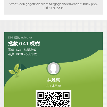
https://edu.gogofinder.com.tw/gogofinderReader/index.php?
bid=117435841
ESG 指數 Indicator
拯救
0.41
棵樹
累積
1,721
點擊次數
減少
19.28
kg碳排放
林雅惠
共 1 本刊物