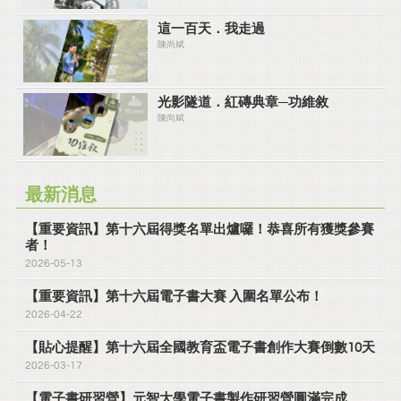
這一百天．我走過
陳尚斌
光影隧道．紅磚典章─功維敘
陳尚斌
最新消息
【重要資訊】第十六屆得獎名單出爐囉！恭喜所有獲獎參賽
者！
2026-05-13
【重要資訊】第十六屆電子書大賽 入圍名單公布！
2026-04-22
【貼心提醒】第十六屆全國教育盃電子書創作大賽倒數10天
2026-03-17
【電子書研習營】元智大學電子書製作研習營圓滿完成