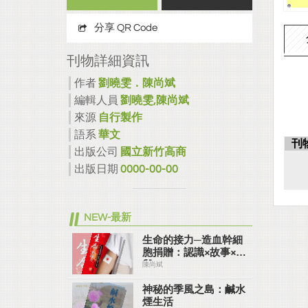
分享 QR Code
刊物詳細資訊
作者
劉曉雯．陳尚斌
編輯人員
劉曉雯,陳尚斌
來源
自行製作
語系
華文
刊
出版公司
國立新竹高商
出版日期
0000-00-00
NEW-最新
生命的接力─造血幹細
胞捐贈：認識×故事×參
與
陳尚斌
神秘的季風之島：鹹水
煙生活