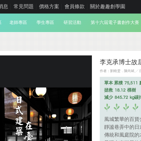
消息
常見問題
價格方案
會員條款
關於趣趣創學園
區
老師專區
學生專區
研習活動
第十六屆電子書創作大賽
李克承博士故
作者：劉曉雯．陳尚斌 ╱ 日期
單本 累積
75,511
拯救
18.12
棵樹
減少
845.72
kg碳
風城繁華的百貨
靜謐巷弄中的日
傳統和風庭院的