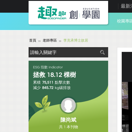
最新
校園專
首頁
老師專區
李克承博士故居
ESG 指數 Indicator
拯救
18.12
棵樹
累積
75,511
點擊次數
減少
845.72
kg碳排放
陳尚斌
共 1 本刊物