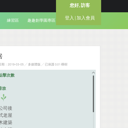
您好, 訪客
登入 | 加入會員
練習區
趣趣創學園專區
居
：2019-03-05 ╱ 多媒體版
╱ 已保護 0.01 棵樹
點擊次數
排放
公司後
式老屋
木建築