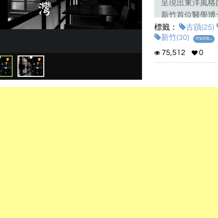
呈現出東洋風格
新竹首位醫學博
標籤：
飄散著藝文氛圍
古蹟(25)
新竹(30)
more...
這兒，連很多新
75,512
0
為了讓更多人認
促使我們製作這