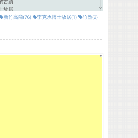
的古蹟
士故居
的餐廳
新竹高商(76)
李克承博士故居(1)
竹塹(2)
竹人都不知
識博士故居
本電子書～李克承博士故居