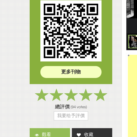
更多刊物
總評價
(
94
votes)
我要给予評價
觀看
收藏