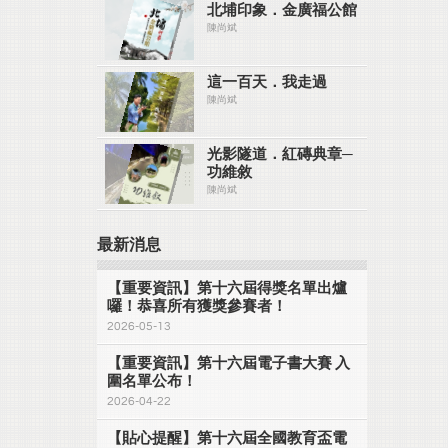
北埔印象．金廣福公館
陳尚斌
這一百天．我走過
陳尚斌
光影隧道．紅磚典章─
功維敘
陳尚斌
最新消息
【重要資訊】第十六屆得獎名單出爐
囉！恭喜所有獲獎參賽者！
2026-05-13
【重要資訊】第十六屆電子書大賽 入
圍名單公布！
2026-04-22
【貼心提醒】第十六屆全國教育盃電