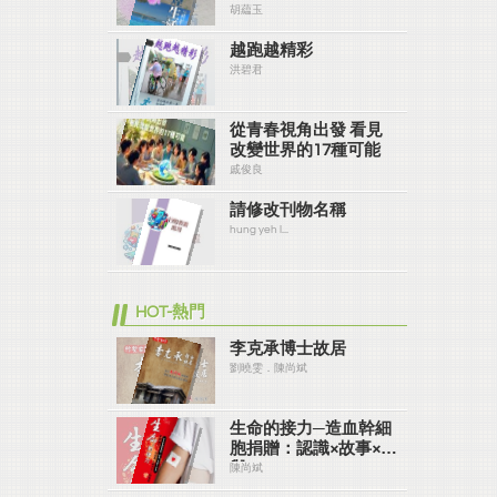
胡藴玉
越跑越精彩
洪碧君
從青春視角出發 看見
改變世界的17種可能
戚俊良
請修改刊物名稱
hung yeh l...
HOT-熱門
李克承博士故居
劉曉雯．陳尚斌
生命的接力─造血幹細
胞捐贈：認識×故事×參
與
陳尚斌