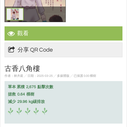
觀看
分享 QR Code
古香八角樓
作者：林卉庭 ╱ 日期：2025-03-25 ╱ 多媒體版
╱ 已保護 0.00 棵樹
單本 累積
2,675
點擊次數
拯救
0.64
棵樹
減少
29.96
kg碳排放