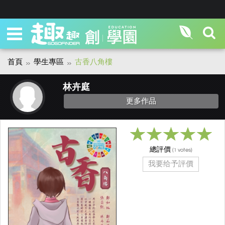
首頁
學生專區
古香八角樓
林卉庭
更多作品
總評價
(
votes)
1
我要给予評價