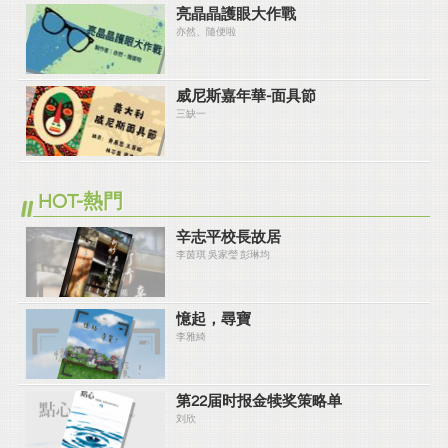
亮晶晶護眼大作戰
亦然、隨便啦
威尼斯嘉年華-面具節
三缺一
HOT-熱門
辛志平校長故居
李茵琪 吳家瑩 彭琳均
憶起，尋寶
李雅綺
第22届时报金犊奖策略单
刘欣