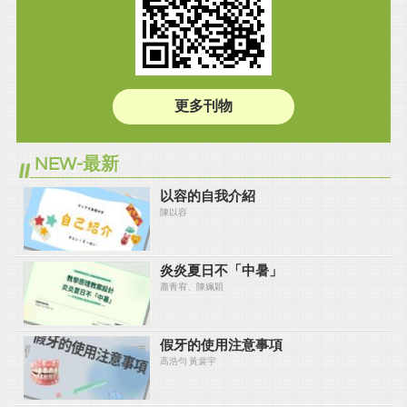
更多刊物
NEW-最新
以容的自我介紹
陳以容
炎炎夏⽇不「中暑」
蕭青宥、陳姵穎
假牙的使用注意事項
高浩勻 黃裴宇