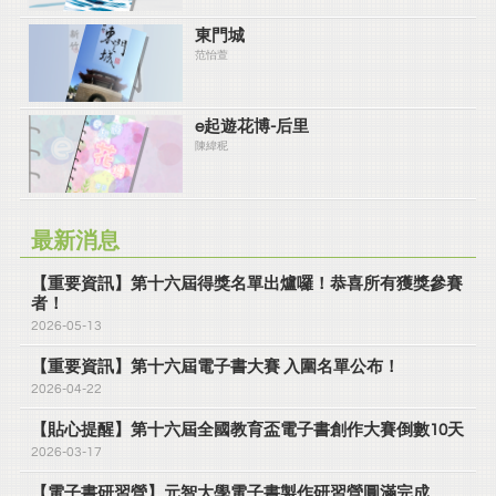
東門城
范怡萱
e起遊花博-后里
陳緯秜
最新消息
【重要資訊】第十六屆得獎名單出爐囉！恭喜所有獲獎參賽
者！
2026-05-13
【重要資訊】第十六屆電子書大賽 入圍名單公布！
2026-04-22
【貼心提醒】第十六屆全國教育盃電子書創作大賽倒數10天
2026-03-17
【電子書研習營】元智大學電子書製作研習營圓滿完成