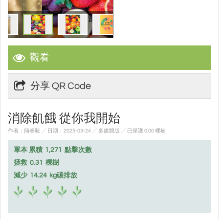
觀看
分享 QR Code
消除飢餓 從你我開始
作者：簡睿毅 ╱ 日期：2025-03-24 ╱ 多媒體版
╱ 已保護 0.00 棵樹
單本 累積
1,271
點擊次數
拯救
0.31
棵樹
減少
14.24
kg碳排放