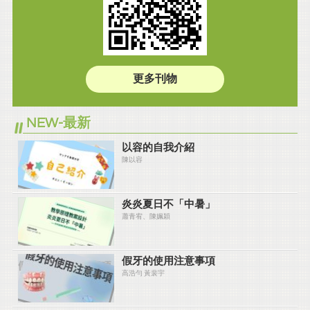
更多刊物
NEW-最新
以容的自我介紹
陳以容
炎炎夏⽇不「中暑」
蕭青宥、陳姵穎
假牙的使用注意事項
高浩勻 黃裴宇