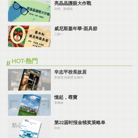
亮晶晶護眼大作戰
亦然、隨便啦
威尼斯嘉年華-面具節
三缺一
HOT-熱門
辛志平校長故居
李茵琪 吳家瑩 彭琳均
憶起，尋寶
李雅綺
第22届时报金犊奖策略单
刘欣