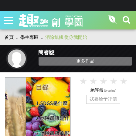
首頁
學生專區
消除飢餓 從你我開始
簡睿毅
更多作品
總評價
(
votes)
0
我要给予評價