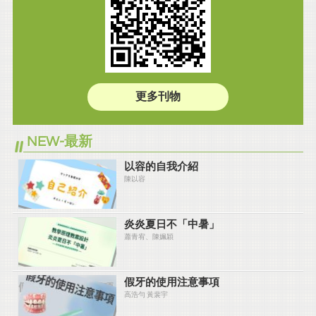
更多刊物
NEW-最新
以容的自我介紹
陳以容
炎炎夏⽇不「中暑」
蕭青宥、陳姵穎
假牙的使用注意事項
高浩勻 黃裴宇