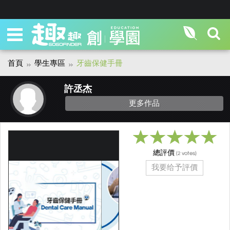
首頁
學生專區
牙齒保健手冊
許丞杰
更多作品
總評價
(
votes)
2
我要给予評價