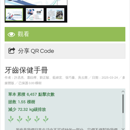
觀看
分享 QR Code
牙齒保健手冊
作者：許丞杰、蕭鈺樺、劉正駿、藍緯宏、張巧蓁、吳云茜 ╱ 日期：2025-03-24 ╱ 多
媒體版
╱ 已保護 0.00 棵樹
單本 累積
6,457
點擊次數
拯救
1.55
棵樹
減少
72.32
kg碳排放