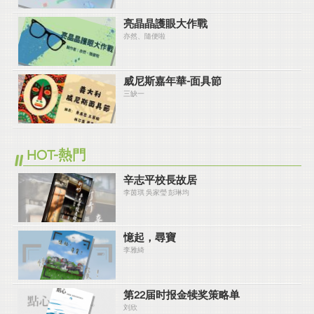
亮晶晶護眼大作戰
亦然、隨便啦
威尼斯嘉年華-面具節
三缺一
HOT-熱門
辛志平校長故居
李茵琪 吳家瑩 彭琳均
憶起，尋寶
李雅綺
第22届时报金犊奖策略单
刘欣