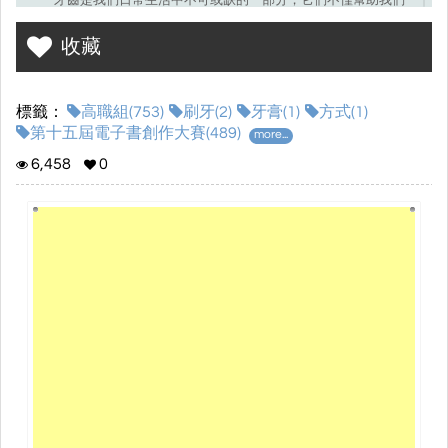
牙齒是我們日常生活中不可或缺的一部分，它們不僅幫助我們
咀嚼食物，還在與他人交往時扮演著重要角色。保持牙齒健康，不
收藏
僅能讓我們擁有美麗的笑容，還能避免許多口腔疾病的困擾。良好
的牙齒保健習慣是每個人都應該重視的，無論年齡大小，日常的細
心護理都能有效預防許多牙齒問題。
標籤：
高職組(753)
刷牙(2)
牙膏(1)
方式(1)
第十五屆電子書創作大賽(489)
more...
6,458
0