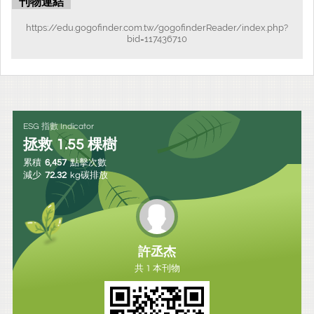
刊物連結
https://edu.gogofinder.com.tw/gogofinderReader/index.php?
bid=117436710
ESG 指數 Indicator
拯救
1.55
棵樹
累積
6,457
點擊次數
減少
72.32
kg碳排放
許丞杰
共 1 本刊物