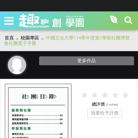
首頁
校園專區
中國文化大學114學年度第1學期社團博覽
會社團電子手冊
更多作品
總評價
(
votes)
0
我要给予評價