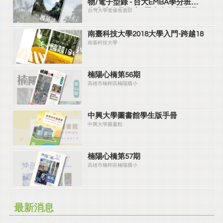
物/電子型錄 - 台大EMBA學分班、
台大法律學分班...眾多進修學習課程
台灣大學進修推廣部
都在台大進修推廣部喔！
南臺科技大學2018大學入門-跨越18
南臺科技大學
楠陽心橋第56期
高雄市楠梓區楠陽國小
中興大學圖書館學生版手冊
中興大學圖書館
楠陽心橋第57期
高雄市楠梓區楠陽國小
最新消息