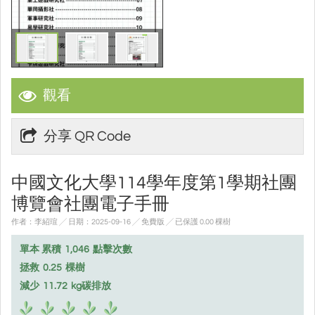
觀看
分享 QR Code
中國文化大學114學年度第1學期社團
博覽會社團電子手冊
作者：李紹瑄 ╱ 日期：2025-09-16 ╱ 免費版
╱ 已保護 0.00 棵樹
單本 累積
1,046
點擊次數
拯救
0.25
棵樹
減少
11.72
kg碳排放