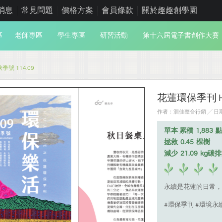
消息
常見問題
價格方案
會員條款
關於趣趣創學園
區
老師專區
學生專區
研習活動
第十六屆電子書創作大賽
季號 114.09
花蓮環保季刊 Hu
作者：洄佳整合行銷 ╱ 日期：2
單本 累積
1,883
拯救
0.45
棵樹
減少
21.09
kg碳
永續是花蓮的日常，
#環保季刊 #環境永續