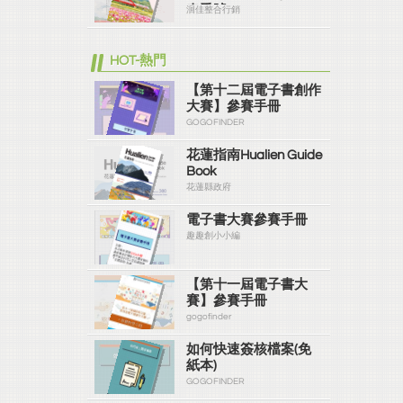
春季號 115.03
洄佳整合行銷
HOT-熱門
【第十二屆電子書創作
大賽】參賽手冊
GOGOFINDER
花蓮指南Hualien Guide
Book
花蓮縣政府
電子書大賽參賽手冊
趣趣創小小編
【第十一屆電子書大
賽】參賽手冊
gogofinder
如何快速簽核檔案(免
紙本)
GOGOFINDER