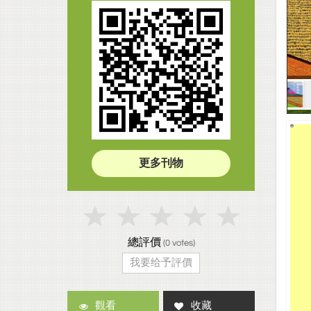
更多刊物
總評價
(
0
votes)
我要给予評價
觀看
收藏