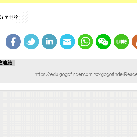
分享刊物
物連結
https://edu.gogofinder.com.tw/gogofinderRead