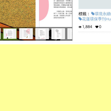
標籤：
環境永續(
花蓮環保季刊Hual
1,884
0