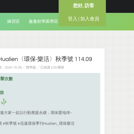
您好, 訪客
登入 | 加入會員
練習區
趣趣創學園專區
alien〈環保‧樂活〉秋季號 114.09
025-10-29 ╱ 標準版
╱ 已保護 0.00 棵樹
點擊次數
排放
邀大家一起以行動應援永續，環保愛地球~
 #秋季號 #花蓮環保季刊Hualien_環保樂活