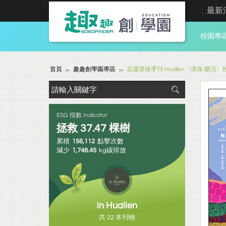
最新
校園專
首頁
趣趣創學園專區
花蓮環保季刊 Hualien〈環保‧樂活〉秋
ESG 指數 Indicator
拯救
37.47
棵樹
累積
156,112
點擊次數
減少
1,748.45
kg碳排放
in Hualien
共 22 本刊物