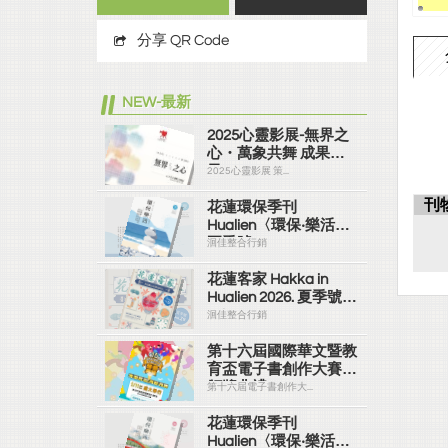
分享 QR Code
NEW-最新
2025心靈影展-無界之
心・萬象共舞 成果手
冊
2025心靈影展 策...
刊
花蓮環保季刊
Hualien〈環保‧樂活〉
夏季號 115.06
洄佳整合行銷
花蓮客家 Hakka in
Hualien 2026. 夏季號
vol.29
洄佳整合行銷
第十六屆國際華文暨教
育盃電子書創作大賽
頒獎典禮
第十六屆電子書創作大...
花蓮環保季刊
Hualien〈環保‧樂活〉