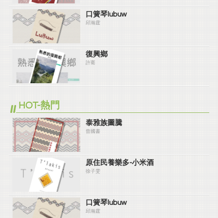
口簧琴lubuw
邱瀚霆
復興鄉
許騫
HOT-熱門
泰雅族圖騰
曾國書
原住民養樂多-小米酒
徐子雯
口簧琴lubuw
邱瀚霆