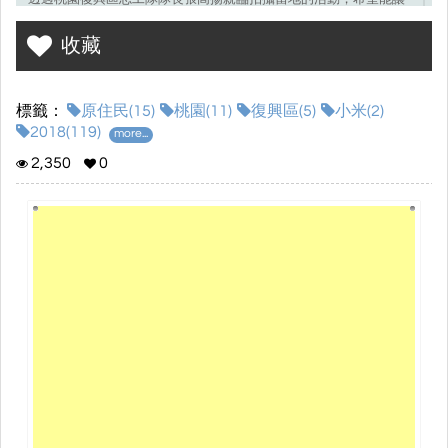
更多人認識原住民的傳統祭典與文化，此電子書主要是針對小米播
收藏
種祭做簡單的介紹。
標籤：
原住民(15)
桃園(11)
復興區(5)
小米(2)
2018(119)
more...
2,350
0