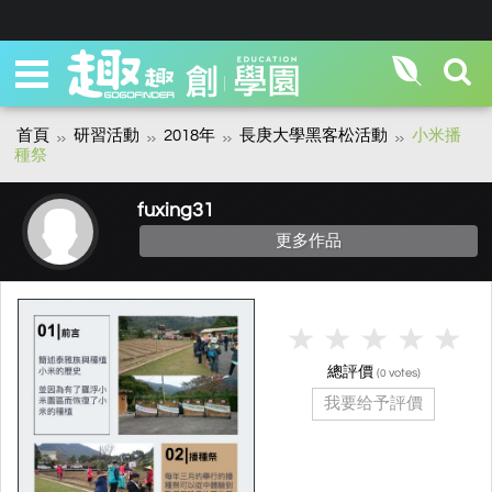
首頁
研習活動
2018年
長庚大學黑客松活動
小米播
種祭
fuxing31
更多作品
總評價
(
votes)
0
我要给予評價