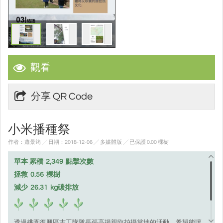
觀看
分享 QR Code
小米播種祭
作者：蕭景筠 ╱ 日期：2018-12-06 ╱ 多媒體版
╱ 已保護 0.00 棵樹
單本 累積
2,349
點擊次數
拯救
0.56
棵樹
減少
26.31
kg碳排放
透過桃園復興區志工隊隊長張高揚親臨拍攝當地的活動，希望能讓