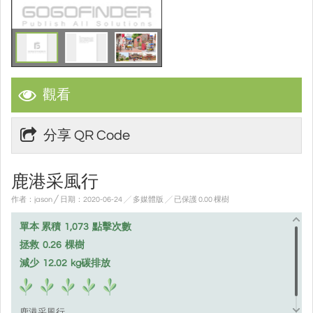
觀看
分享 QR Code
鹿港采風行
作者：jason ╱ 日期：2020-06-24 ╱ 多媒體版
╱ 已保護 0.00 棵樹
單本 累積
1,073
點擊次數
拯救
0.26
棵樹
減少
12.02
kg碳排放
鹿港采風行