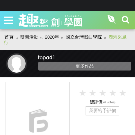
首頁
研習活動
2020年
國立台灣戲曲學院
鹿港采風
行
tcpa41
更多作品
總評價
(
votes)
0
我要给予評價