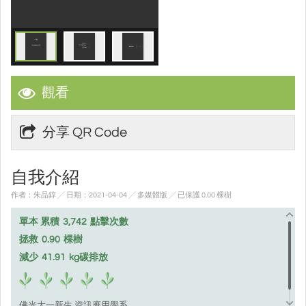
觀看
分享 QR Code
自我介紹
作者：朱品錞 ╱ 日期：2021-04-04 ╱ 多媒體版
╱ 已保護 0.00 棵樹
單本 累積
3,742
點擊次數
拯救
0.90
棵樹
減少
41.91
kg碳排放
佛光大一新生 資訊應用學系