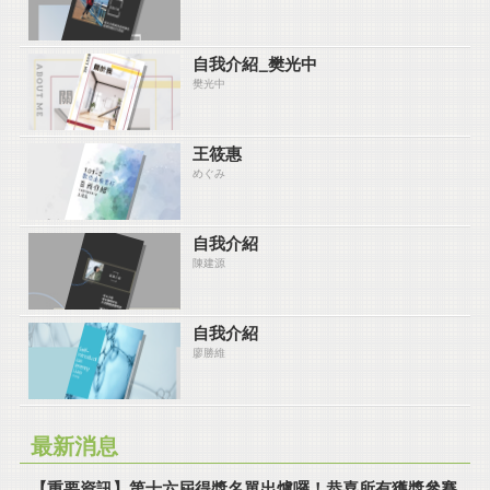
自我介紹_樊光中
樊光中
王筱惠
めぐみ
自我介紹
陳建源
自我介紹
廖勝維
最新消息
【重要資訊】第十六屆得獎名單出爐囉！恭喜所有獲獎參賽