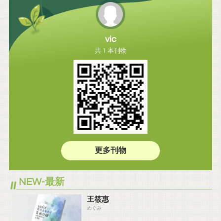
vic
共 1 本刊物
更多刊物
NEW-最新
王筱惠
めぐみ