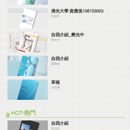
佛光大學 資應係108153003
匡啟邦
自我介紹_樊光中
樊光中
自我介紹
廖勝維
草稿
許育傳
HOT-熱門
自我介紹
朱品錞