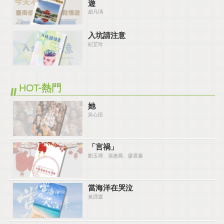
遊
趙凡瑀
入坑請注意
紀芷玲
HOT-熱門
她
吳心田
「言禍」
劉玉禪、張惠喬、廖昱蓁
當海洋在哭泣
黃譯霆