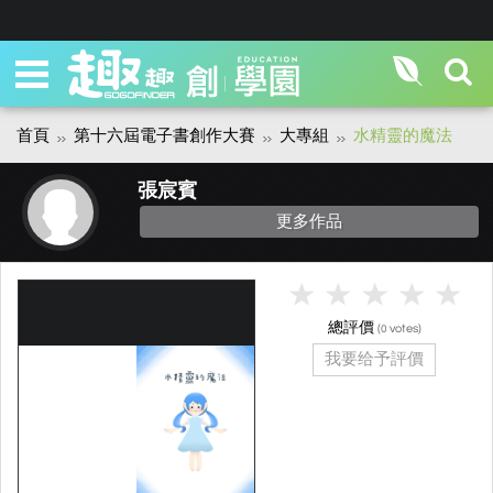
首頁
第十六屆電子書創作大賽
大專組
水精靈的魔法
張宸賓
更多作品
總評價
(
votes)
0
我要给予評價