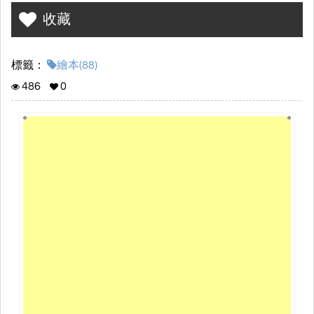
行動恢復家園的故事 。
收藏
標籤：
繪本(88)
486
0