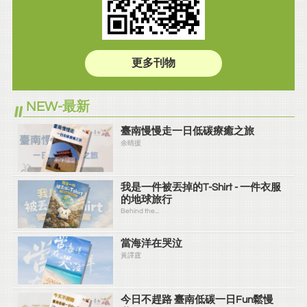
更多刊物
NEW-最新
臺南慢慢走一日低碳療癒之旅
余晴援
我是一件被丟掉的T-Shirt - 一件衣服
的地球旅行
Behind the...
當海洋在哭泣
黃譯霆
今日不趕路 臺南低碳一日Fun鬆慢