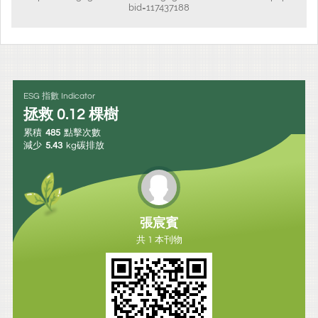
bid=117437188
ESG 指數 Indicator
拯救
0.12
棵樹
累積
485
點擊次數
減少
5.43
kg碳排放
張宸賓
共 1 本刊物