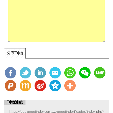
分享刊物
刊物連結
https://edu.gogofinder.com.tw/gogofinderReader/index.php?