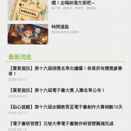
嘿！去喝杯漢方茶吧～
葉子翎、劉家妤、應佳恩、羅紫菱
時間湯匙
童詩涵 林杰妘 邱庭慎
最新消息
【重要資訊】第十六屆得獎名單出爐囉！恭喜所有獲獎參賽
者！
2026-05-13
【重要資訊】第十六屆電子書大賽 入圍名單公布！
2026-04-22
【貼心提醒】第十六屆全國教育盃電子書創作大賽倒數10天
2026-03-17
【電子書研習營】元智大學電子書製作研習營圓滿完成
2026-03-12