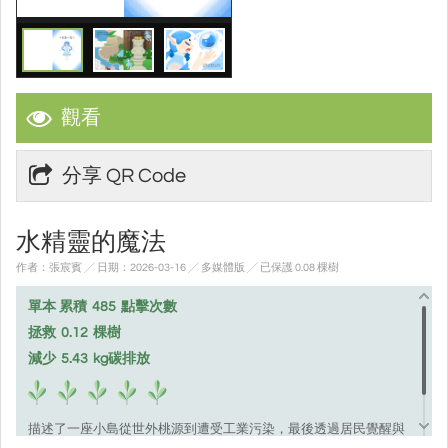
觀看
分享 QR Code
水精靈的魔法
作者：張宸賓 ╱ 日期：2026-03-16 ╱ 多媒體版
╱ 已保護 0.08 棵樹
單本 累積
485
點擊次數
拯救
0.12
棵樹
減少
5.43
kg碳排放
描述了一座小島從世外桃源到遭受工業污染，最後透過居民覺醒與