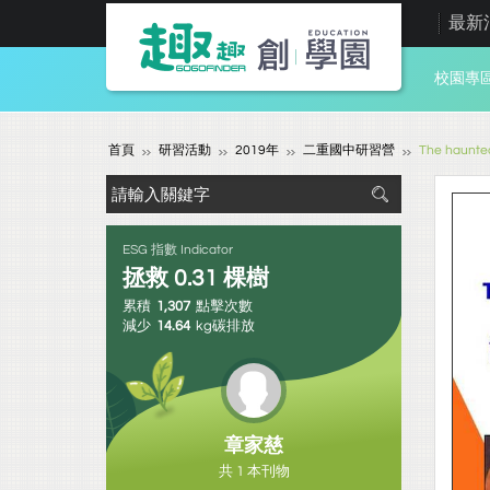
最新
校園專
首頁
研習活動
2019年
二重國中研習營
The haunte
ESG 指數 Indicator
拯救
0.31
棵樹
累積
1,307
點擊次數
減少
14.64
kg碳排放
章家慈
共 1 本刊物