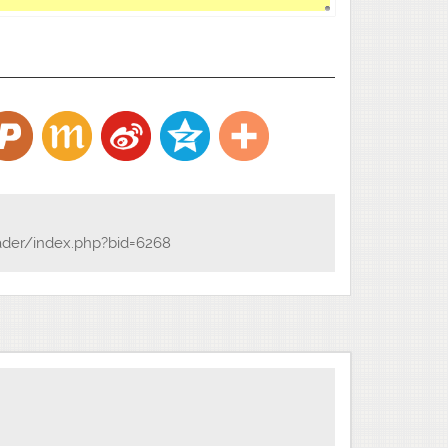
ader/index.php?bid=6268
。