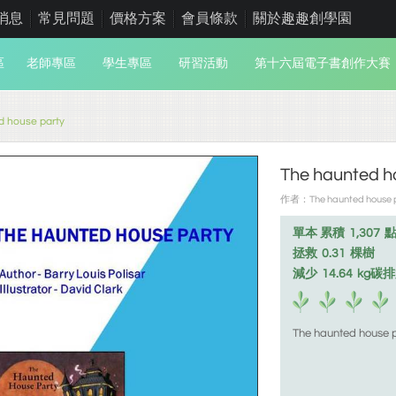
消息
常見問題
價格方案
會員條款
關於趣趣創學園
區
老師專區
學生專區
研習活動
第十六屆電子書創作大賽
d house party
The haunted h
作者：The haunted house
單本 累積
1,307
拯救
0.31
棵樹
減少
14.64
kg碳
The haunted house 