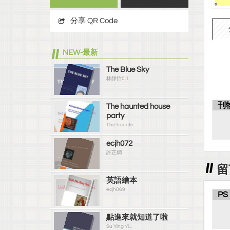
分享 QR Code
NEW-最新
The Blue Sky
林靜怡0.1
刊
The haunted house
party
The haunte...
ecjh072
許芷嫻
留
英語繪本
ecjh069
PS
點進來就知道了啦
Su Ying Yi...