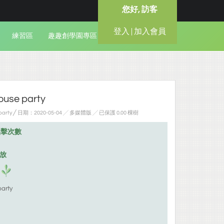
您好, 訪客
登入 | 加入會員
練習區
趣趣創學園專區
ouse party
 party ╱ 日期：2020-05-04 ╱ 多媒體版
╱ 已保護 0.00 棵樹
點擊次數
排放
party