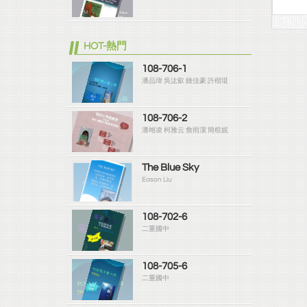
HOT-熱門
108-706-1
潘品瑋 吳汯叡 鍾佳豪 許楷珽
108-706-2
潘翊凌 柯雅云 詹雨潔 簡楦妮
The Blue Sky
Eason Liu
108-702-6
二重國中
108-705-6
二重國中