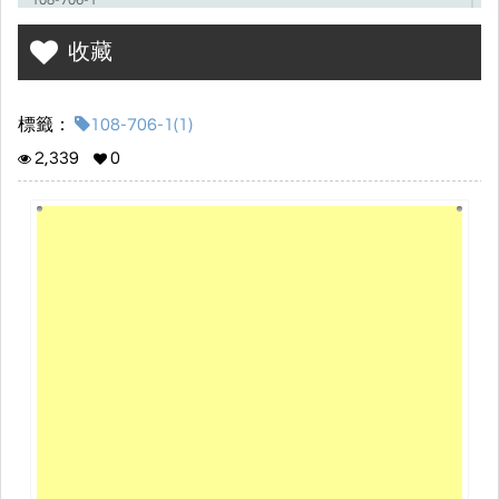
108-706-1
收藏
潘品瑋 吳汯叡 鍾佳豪 許楷珽
標籤：
108-706-1(1)
2,339
0