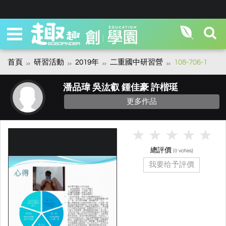
首頁
研習活動
2019年
二重國中研習營
108-706-1
潘品瑋 吳汯叡 鍾佳豪 許楷珽
更多作品
總評價
(
votes)
0
我要给予評價