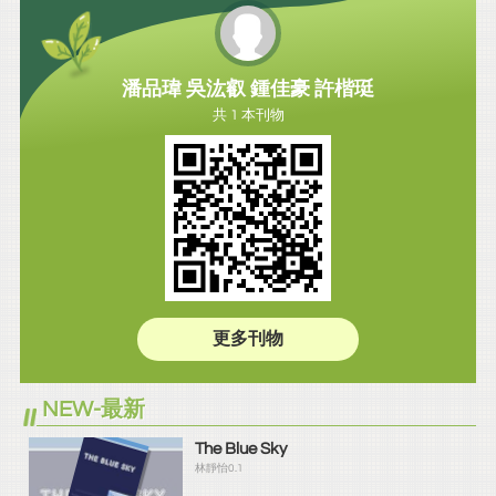
潘品瑋 吳汯叡 鍾佳豪 許楷珽
共 1 本刊物
更多刊物
NEW-最新
The Blue Sky
林靜怡0.1