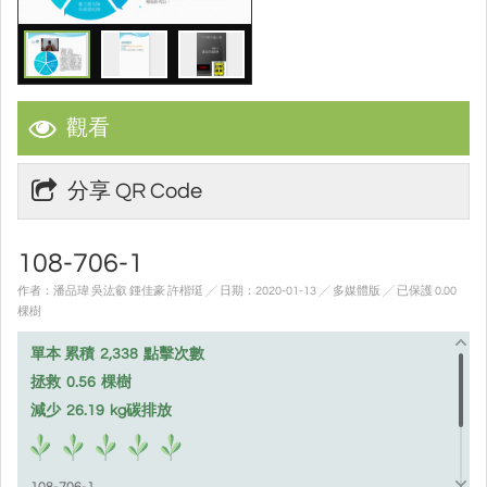
觀看
分享 QR Code
108-706-1
作者：潘品瑋 吳汯叡 鍾佳豪 許楷珽 ╱ 日期：2020-01-13 ╱ 多媒體版
╱ 已保護 0.00
棵樹
單本 累積
2,338
點擊次數
拯救
0.56
棵樹
減少
26.19
kg碳排放