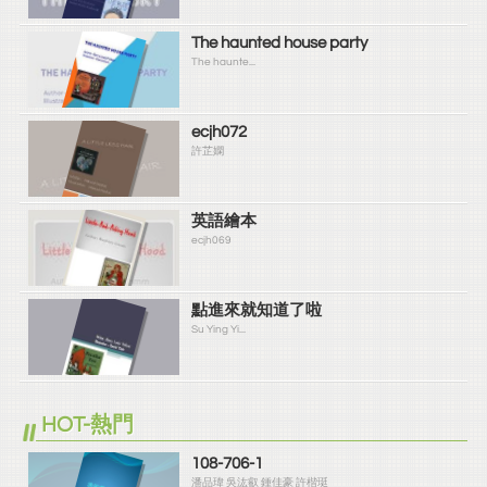
The haunted house party
The haunte...
ecjh072
許芷嫻
英語繪本
ecjh069
點進來就知道了啦
Su Ying Yi...
HOT-熱門
108-706-1
潘品瑋 吳汯叡 鍾佳豪 許楷珽