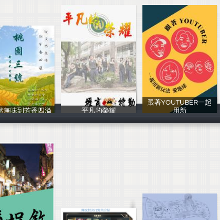
跟著YOUTUBER一起
然無味到芳香四溢
平凡的榮耀
用新
徐浩紘
潘怡茹
江昀宣