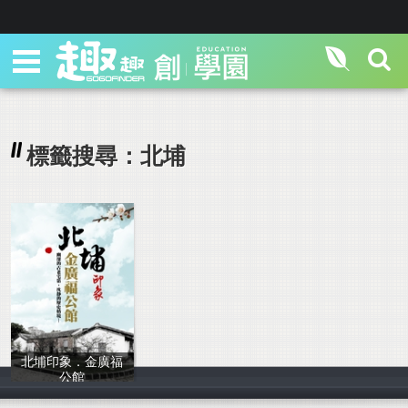
標籤搜尋：北埔
北埔印象．金廣福
公館
陳尚斌