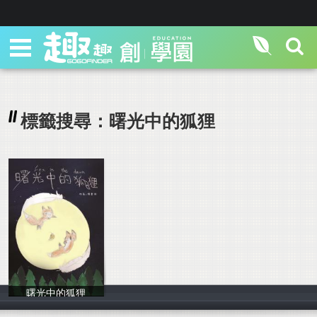
標籤搜尋：曙光中的狐狸
曙光中的狐狸
陳書羽Suri